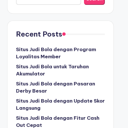
Recent Posts
Situs Judi Bola dengan Program
Loyalitas Member
Situs Judi Bola untuk Taruhan
Akumulator
Situs Judi Bola dengan Pasaran
Derby Besar
Situs Judi Bola dengan Update Skor
Langsung
Situs Judi Bola dengan Fitur Cash
Out Cepat