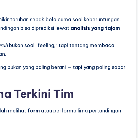
ikir taruhan sepak bola cuma soal keberuntungan.
ndingan bisa diprediksi lewat
analisis yang tajam
ruh
bukan soal “feeling,” tapi tentang membaca
an.
ng bukan yang paling berani — tapi yang paling sabar
ma Terkini Tim
lah melihat
form
atau performa lima pertandingan