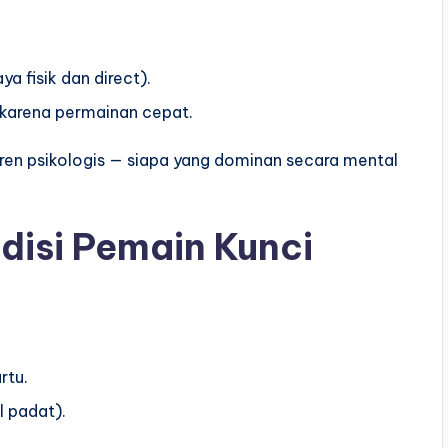
a fisik dan direct).
karena permainan cepat.
tren psikologis — siapa yang dominan secara mental
disi Pemain Kunci
rtu.
l padat).