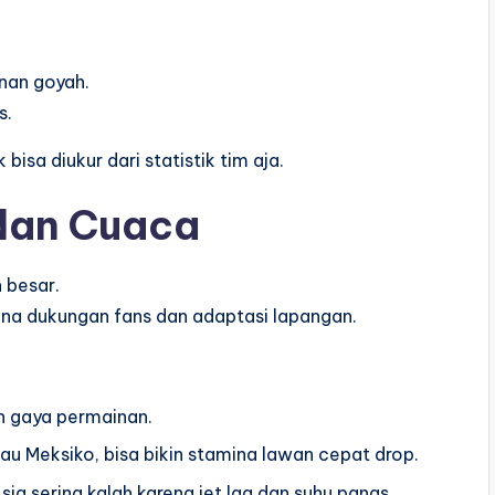
anan goyah.
s.
isa diukur dari statistik tim aja.
 dan Cuaca
 besar.
rena dukungan fans dan adaptasi lapangan.
ah gaya permainan.
tau Meksiko, bisa bikin stamina lawan cepat drop.
ia sering kalah karena jet lag dan suhu panas.