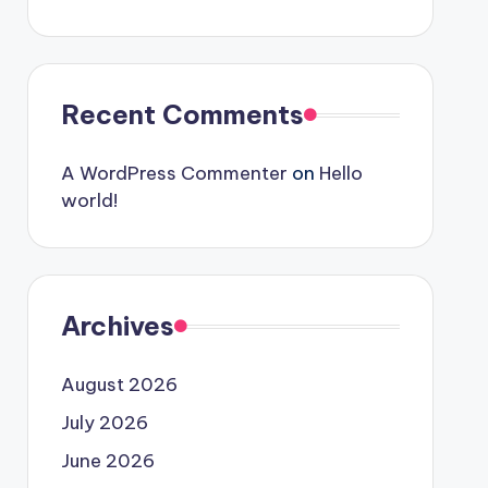
Recent Comments
A WordPress Commenter
on
Hello
world!
Archives
August 2026
July 2026
June 2026