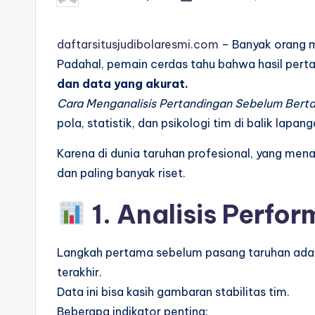
by
daftarsitusjudibolaresmi.com
– Banyak orang m
Padahal, pemain cerdas tahu bahwa hasil perta
dan data yang akurat.
Cara Menganalisis Pertandingan Sebelum Berta
pola, statistik, dan psikologi tim di balik lapang
Karena di dunia taruhan profesional, yang mena
dan paling banyak riset.
1. Analisis Perfor
Langkah pertama sebelum pasang taruhan ada
terakhir.
Data ini bisa kasih gambaran stabilitas tim.
Beberapa indikator penting: