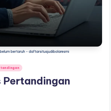
belum bertaruh - daftarsitusjudibolaresmi
rtandingan
s Pertandingan