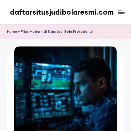
daftarsitusjudibolaresmi.com
Skip
to
Panduan
content
Cerdas
Home
»
Fitur Modern di Situs Judi Bola Profesional
Taruhan
Bola
Online
Resmi
dan
Terpercaya