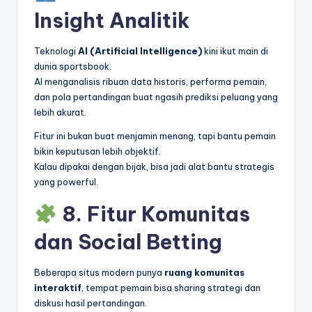
Insight Analitik
Teknologi
AI (Artificial Intelligence)
kini ikut main di
dunia sportsbook.
AI menganalisis ribuan data historis, performa pemain,
dan pola pertandingan buat ngasih prediksi peluang yang
lebih akurat.
Fitur ini bukan buat menjamin menang, tapi bantu pemain
bikin keputusan lebih objektif.
Kalau dipakai dengan bijak, bisa jadi alat bantu strategis
yang powerful.
8. Fitur Komunitas
dan Social Betting
Beberapa situs modern punya
ruang komunitas
interaktif
, tempat pemain bisa sharing strategi dan
diskusi hasil pertandingan.