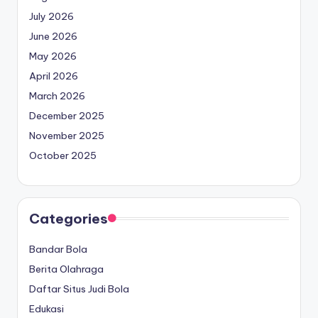
July 2026
June 2026
May 2026
April 2026
March 2026
December 2025
November 2025
October 2025
Categories
Bandar Bola
Berita Olahraga
Daftar Situs Judi Bola
Edukasi