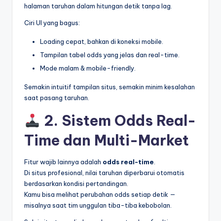
halaman taruhan dalam hitungan detik tanpa lag.
Ciri UI yang bagus:
Loading cepat, bahkan di koneksi mobile.
Tampilan tabel odds yang jelas dan real-time.
Mode malam & mobile-friendly.
Semakin intuitif tampilan situs, semakin minim kesalahan
saat pasang taruhan.
2. Sistem Odds Real-
Time dan Multi-Market
Fitur wajib lainnya adalah
odds real-time
.
Di situs profesional, nilai taruhan diperbarui otomatis
berdasarkan kondisi pertandingan.
Kamu bisa melihat perubahan odds setiap detik —
misalnya saat tim unggulan tiba-tiba kebobolan.