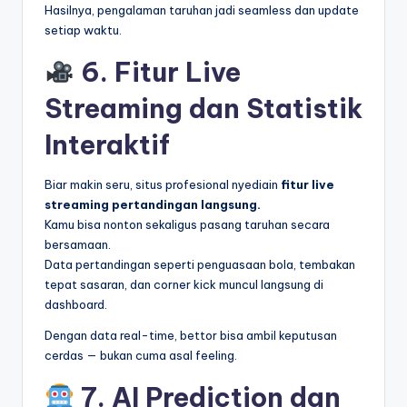
Hasilnya, pengalaman taruhan jadi seamless dan update
setiap waktu.
6. Fitur Live
Streaming dan Statistik
Interaktif
Biar makin seru, situs profesional nyediain
fitur live
streaming pertandingan langsung.
Kamu bisa nonton sekaligus pasang taruhan secara
bersamaan.
Data pertandingan seperti penguasaan bola, tembakan
tepat sasaran, dan corner kick muncul langsung di
dashboard.
Dengan data real-time, bettor bisa ambil keputusan
cerdas — bukan cuma asal feeling.
7. AI Prediction dan