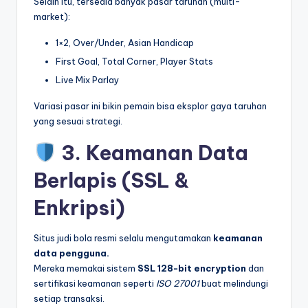
Selain itu, tersedia banyak pasar taruhan (multi-
market):
1×2, Over/Under, Asian Handicap
First Goal, Total Corner, Player Stats
Live Mix Parlay
Variasi pasar ini bikin pemain bisa eksplor gaya taruhan
yang sesuai strategi.
3. Keamanan Data
Berlapis (SSL &
Enkripsi)
Situs judi bola resmi selalu mengutamakan
keamanan
data pengguna.
Mereka memakai sistem
SSL 128-bit encryption
dan
sertifikasi keamanan seperti
ISO 27001
buat melindungi
setiap transaksi.