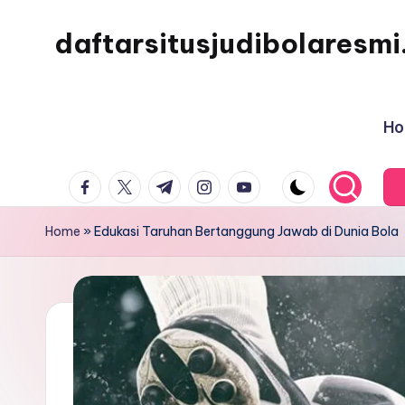
daftarsitusjudibolaresm
Skip
to
Panduan
content
Cerdas
H
Taruhan
Bola
facebook.com
twitter.com
t.me
instagram.com
youtube.com
Online
Resmi
Home
»
Edukasi Taruhan Bertanggung Jawab di Dunia Bola
dan
Terpercaya