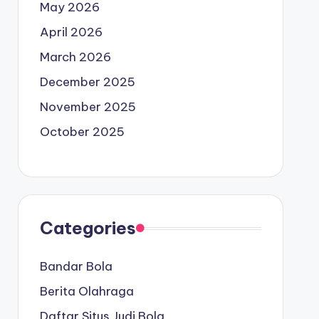
May 2026
April 2026
March 2026
December 2025
November 2025
October 2025
Categories
Bandar Bola
Berita Olahraga
Daftar Situs Judi Bola