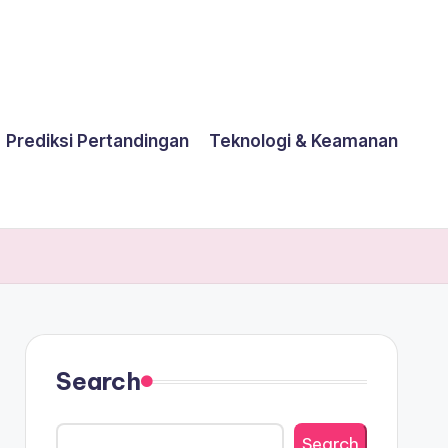
Prediksi Pertandingan
Teknologi & Keamanan
Search
Search