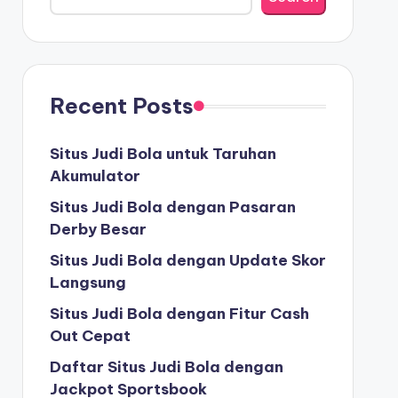
Recent Posts
Situs Judi Bola untuk Taruhan
Akumulator
Situs Judi Bola dengan Pasaran
Derby Besar
Situs Judi Bola dengan Update Skor
Langsung
Situs Judi Bola dengan Fitur Cash
Out Cepat
Daftar Situs Judi Bola dengan
Jackpot Sportsbook