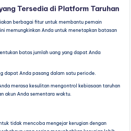
yang Tersedia di Platform Taruhan
iakan berbagai fitur untuk membantu pemain
r ini memungkinkan Anda untuk menetapkan batasan
Tentukan batas jumlah uang yang dapat Anda
ang dapat Anda pasang dalam satu periode.
 Anda merasa kesulitan mengontrol kebiasaan taruhan
kan akun Anda sementara waktu.
 untuk tidak mencoba mengejar kerugian dengan