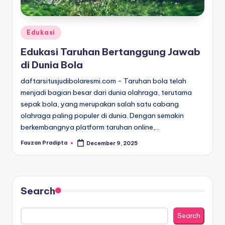
Posted
Edukasi
in
Edukasi Taruhan Bertanggung Jawab
di Dunia Bola
daftarsitusjudibolaresmi.com - Taruhan bola telah
menjadi bagian besar dari dunia olahraga, terutama
sepak bola, yang merupakan salah satu cabang
olahraga paling populer di dunia. Dengan semakin
berkembangnya platform taruhan online,…
Fauzan Pradipta
December 9, 2025
Posted
by
Search
Search