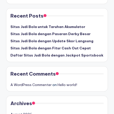
Recent Posts
Situs Judi Bola untuk Taruhan Akumulator
Situs Judi Bola dengan Pasaran Derby Besar
Situs Judi Bola dengan Update Skor Langsung
Situs Judi Bola dengan Fitur Cash Out Cepat
Daftar Situs Judi Bola dengan Jackpot Sportsbook
Recent Comments
A WordPress Commenter
on
Hello world!
Archives