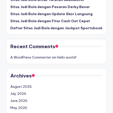
Situs Judi Bola dengan Pasaran Derby Besar
Situs Judi Bola dengan Update Skor Langsung
Situs Judi Bola dengan Fitur Cash Out Cepat
Daftar Situs Judi Bola dengan Jackpot Sportsbook
Recent Comments
A WordPress Commenter
on
Hello world!
Archives
August 2026
July 2026
June 2026
May 2026