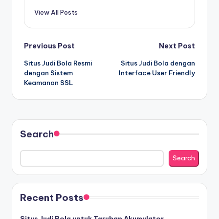
View All Posts
Post
Previous Post
Next Post
Situs Judi Bola Resmi
Situs Judi Bola dengan
navigation
dengan Sistem
Interface User Friendly
Keamanan SSL
Search
Search
Recent Posts
Situs Judi Bola untuk Taruhan Akumulator