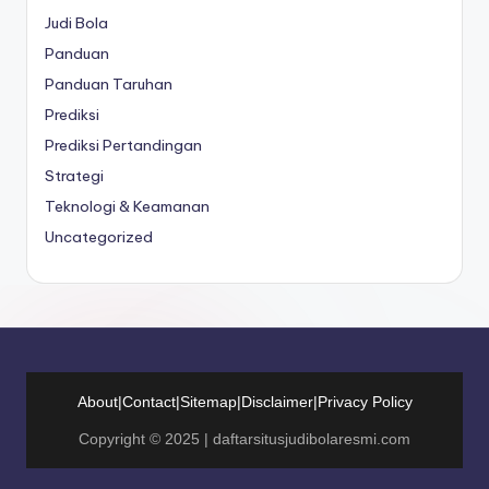
Judi Bola
Panduan
Panduan Taruhan
Prediksi
Prediksi Pertandingan
Strategi
Teknologi & Keamanan
Uncategorized
About
|
Contact
|
Sitemap
|
Disclaimer
|
Privacy Policy
Copyright © 2025 | daftarsitusjudibolaresmi.com