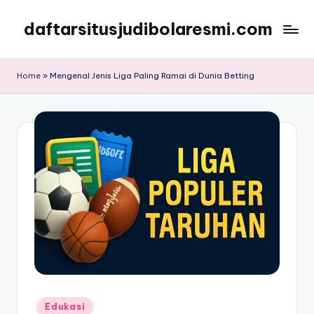
daftarsitusjudibolaresmi.com
Skip
to
Panduan
content
Cerdas
Home
»
Mengenal Jenis Liga Paling Ramai di Dunia Betting
Taruhan
Bola
Online
Resmi
dan
Terpercaya
Posted
Edukasi