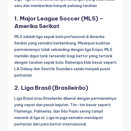
seru dan memberikan banyak peluang taruhan.
1. Major League Soccer (MLS) –
Amerika Serikat
MLS adalah liga sepak bola profesional di Amerika
Serikat yang semakin berkembang. Meskipun kualitas
permainannya tidak sebanding dengan liga Eropa, MLS
memiliki daya tarik tersendiri bagi bettor yang tertarik
dengan taruhan sepak bola. Beberapa klub besar seperti
LA Galaxy dan Seattle Sounders selalu menjadi pusat
perhatian.
2. Liga Brasil (Brasileirão)
Liga Brasil atau Brasileirão dikenal dengan permainannya
yang cepat dan penuh kejutan. Tim-tim besar seperti
Flamengo, Palmeiras, dan São Paulo sering tampil
menarik di liga ini. Liga ini juga semakin mendapat
perhatian dari para bettor internasional.