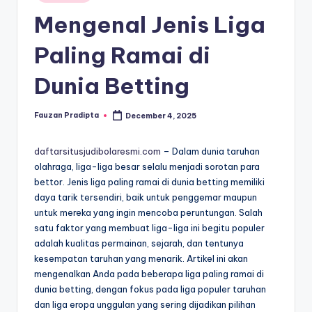
in
Mengenal Jenis Liga
Paling Ramai di
Dunia Betting
Fauzan Pradipta
December 4, 2025
Posted
by
daftarsitusjudibolaresmi.com
– Dalam dunia taruhan
olahraga, liga-liga besar selalu menjadi sorotan para
bettor. Jenis liga paling ramai di dunia betting memiliki
daya tarik tersendiri, baik untuk penggemar maupun
untuk mereka yang ingin mencoba peruntungan. Salah
satu faktor yang membuat liga-liga ini begitu populer
adalah kualitas permainan, sejarah, dan tentunya
kesempatan taruhan yang menarik. Artikel ini akan
mengenalkan Anda pada beberapa liga paling ramai di
dunia betting, dengan fokus pada liga populer taruhan
dan liga eropa unggulan yang sering dijadikan pilihan