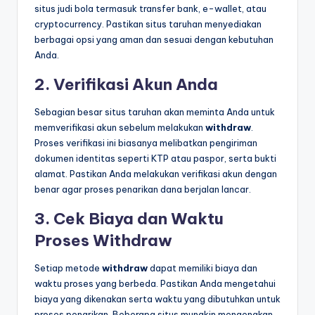
situs judi bola termasuk transfer bank, e-wallet, atau
cryptocurrency. Pastikan situs taruhan menyediakan
berbagai opsi yang aman dan sesuai dengan kebutuhan
Anda.
2. Verifikasi Akun Anda
Sebagian besar situs taruhan akan meminta Anda untuk
memverifikasi akun sebelum melakukan
withdraw
.
Proses verifikasi ini biasanya melibatkan pengiriman
dokumen identitas seperti KTP atau paspor, serta bukti
alamat. Pastikan Anda melakukan verifikasi akun dengan
benar agar proses penarikan dana berjalan lancar.
3. Cek Biaya dan Waktu
Proses Withdraw
Setiap metode
withdraw
dapat memiliki biaya dan
waktu proses yang berbeda. Pastikan Anda mengetahui
biaya yang dikenakan serta waktu yang dibutuhkan untuk
proses penarikan. Beberapa situs mungkin mengenakan