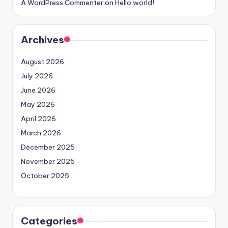
A WordPress Commenter
on
Hello world!
Archives
August 2026
July 2026
June 2026
May 2026
April 2026
March 2026
December 2025
November 2025
October 2025
Categories