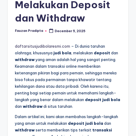
Melakukan Deposit
dan Withdraw
Fauzan Pradipta
December 5, 2025
Posted
by
daftarsitusjudibolaresmi.com
– Di dunia taruhan
olahraga, khususnya
judi bola
, melakukan
deposit
dan
withdraw
yang aman adalah hal yang sangat penting.
Keamanan dalam transaksi online memberikan
ketenangan pikiran bagi para pemain, sehingga mereka
bisa fokus pada permainan tanpa khawatir tentang
kehilangan dana atau data pribadi. Oleh karena itu,
penting bagi setiap pemain untuk memahami langkah-
langkah yang benar dalam melakukan
deposit judi bola
dan
withdraw
di situs taruhan.
Dalam artikel ini, kami akan membahas langkah-langkah
yang aman untuk melakukan
deposit judi bola
dan
withdraw
serta memberikan tips terkait
transaksi