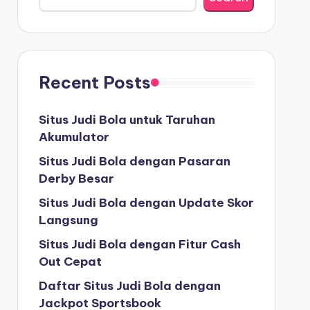
Recent Posts
Situs Judi Bola untuk Taruhan
Akumulator
Situs Judi Bola dengan Pasaran
Derby Besar
Situs Judi Bola dengan Update Skor
Langsung
Situs Judi Bola dengan Fitur Cash
Out Cepat
Daftar Situs Judi Bola dengan
Jackpot Sportsbook