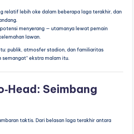
g relatif lebih oke dalam beberapa laga terakhir, dan
kandang.
a potensi menyerang — utamanya lewat pemain
kelemahan lawan.
: publik, atmosfer stadion, dan familiaritas
 semangat” ekstra malam itu.
o‑Head: Seimbang
aran taktis. Dari belasan laga terakhir antara