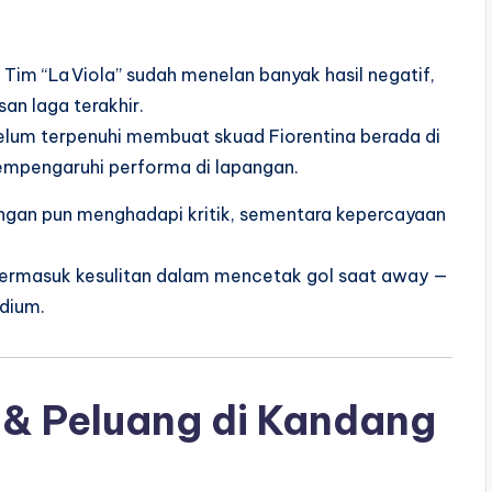
t. Tim “La Viola” sudah menelan banyak hasil negatif,
n laga terakhir.
elum terpenuhi membuat skuad Fiorentina berada di
mempengaruhi performa di lapangan.
ngan pun menghadapi kritik, sementara kepercayaan
termasuk kesulitan dalam mencetak gol saat away —
adium.
s & Peluang di Kandang