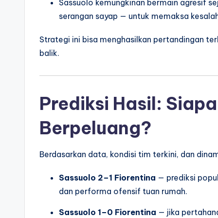
Sassuolo kemungkinan bermain agresif seja
serangan sayap — untuk memaksa kesala
Strategi ini bisa menghasilkan pertandingan te
balik.
Prediksi Hasil: Siap
Berpeluang?
Berdasarkan data, kondisi tim terkini, dan dina
Sassuolo 2–1 Fiorentina
— prediksi popul
dan performa ofensif tuan rumah.
Sassuolo 1–0 Fiorentina
— jika pertaha