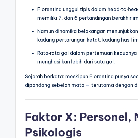
Fiorentina unggul tipis dalam head‑to‑h
memiliki 7, dan 6 pertandingan berakhir i
Namun dinamika belakangan menunjukkan 
kadang pertarungan ketat, kadang hasil i
Rata‑rata gol dalam pertemuan keduanya c
menghasilkan lebih dari satu gol.
Sejarah berkata: meskipun Fiorentina punya sedi
dipandang sebelah mata — terutama dengan d
Faktor X: Personel,
Psikologis