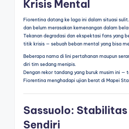
Krisis Mental
Fiorentina datang ke laga ini dalam situasi suli
dan belum merasakan kemenangan dalam belasa
Tekanan degradasi dan ekspektasi fans yang b
titik krisis — sebuah beban mental yang bisa 
Beberapa nama di lini pertahanan maupun sera
diri tim sedang menipis.
Dengan rekor tandang yang buruk musim ini — 
Fiorentina menghadapi ujian berat di Mapei St
Sassuolo: Stabilita
Sendiri