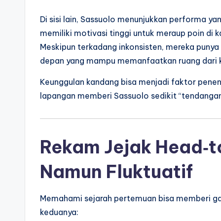
Di sisi lain, Sassuolo menunjukkan performa yan
memiliki motivasi tinggi untuk meraup poin di 
Meskipun terkadang inkonsisten, mereka puny
depan yang mampu memanfaatkan ruang dari 
Keunggulan kandang bisa menjadi faktor penentu
lapangan memberi Sassuolo sedikit “tendangan
Rekam Jejak Head‑t
Namun Fluktuatif
Memahami sejarah pertemuan bisa memberi gamb
keduanya: