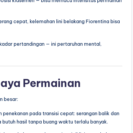
posisi klasemen — bisa memacu intensitas permainan
ang cepat, kelemahan lini belakang Fiorentina bisa
ekadar pertandingan — ini pertaruhan mental,
 Gaya Permainan
n besar:
 penekanan pada transisi cepat: serangan balik dan
 butuh hasil tanpa buang waktu terlalu banyak.