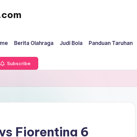
i.com
ome
Berita Olahraga
Judi Bola
Panduan Taruhan
Subscribe
vs Fiorentina 6