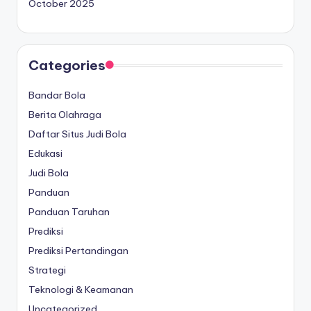
October 2025
Categories
Bandar Bola
Berita Olahraga
Daftar Situs Judi Bola
Edukasi
Judi Bola
Panduan
Panduan Taruhan
Prediksi
Prediksi Pertandingan
Strategi
Teknologi & Keamanan
Uncategorized