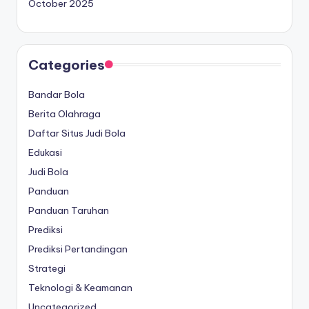
October 2025
Categories
Bandar Bola
Berita Olahraga
Daftar Situs Judi Bola
Edukasi
Judi Bola
Panduan
Panduan Taruhan
Prediksi
Prediksi Pertandingan
Strategi
Teknologi & Keamanan
Uncategorized