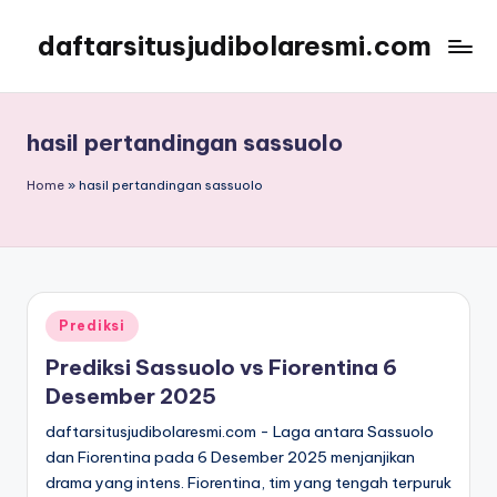
daftarsitusjudibolaresmi.com
Skip
to
Panduan
content
Cerdas
Taruhan
hasil pertandingan sassuolo
Bola
Online
Home
»
hasil pertandingan sassuolo
Resmi
dan
Terpercaya
Posted
Prediksi
in
Prediksi Sassuolo vs Fiorentina 6
Desember 2025
daftarsitusjudibolaresmi.com - Laga antara Sassuolo
dan Fiorentina pada 6 Desember 2025 menjanjikan
drama yang intens. Fiorentina, tim yang tengah terpuruk