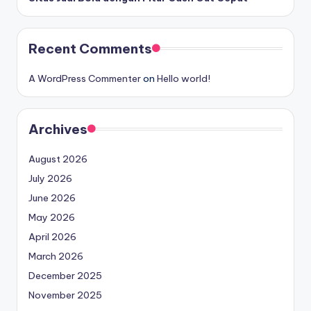
Recent Comments
A WordPress Commenter
on
Hello world!
Archives
August 2026
July 2026
June 2026
May 2026
April 2026
March 2026
December 2025
November 2025