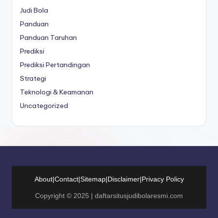
Judi Bola
Panduan
Panduan Taruhan
Prediksi
Prediksi Pertandingan
Strategi
Teknologi & Keamanan
Uncategorized
About
|
Contact
|
Sitemap
|
Disclaimer
|
Privacy Policy
Copyright © 2025 | daftarsitusjudibolaresmi.com