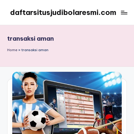
daftarsitusjudibolaresmi.com
Skip
to
Panduan
content
Cerdas
Taruhan
transaksi aman
Bola
Online
Home
»
transaksi aman
Resmi
dan
Terpercaya