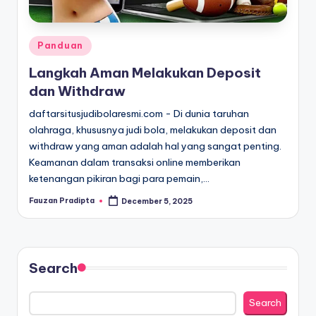
Posted
Panduan
in
Langkah Aman Melakukan Deposit
dan Withdraw
daftarsitusjudibolaresmi.com - Di dunia taruhan
olahraga, khususnya judi bola, melakukan deposit dan
withdraw yang aman adalah hal yang sangat penting.
Keamanan dalam transaksi online memberikan
ketenangan pikiran bagi para pemain,…
Fauzan Pradipta
December 5, 2025
Posted
by
Search
Search