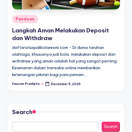
Posted
Panduan
in
Langkah Aman Melakukan Deposit
dan Withdraw
daftarsitusjudibolaresmi.com - Di dunia taruhan
olahraga, khususnya judi bola, melakukan deposit dan
withdraw yang aman adalah hal yang sangat penting.
Keamanan dalam transaksi online memberikan
ketenangan pikiran bagi para pemain,…
Fauzan Pradipta
December 5, 2025
Posted
by
Search
Search