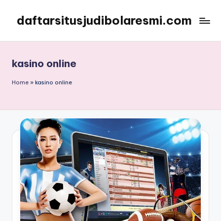
daftarsitusjudibolaresmi.com
Skip
to
Panduan
content
Cerdas
Taruhan
kasino online
Bola
Online
Home
»
kasino online
Resmi
dan
Terpercaya