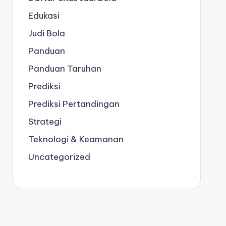
Edukasi
Judi Bola
Panduan
Panduan Taruhan
Prediksi
Prediksi Pertandingan
Strategi
Teknologi & Keamanan
Uncategorized