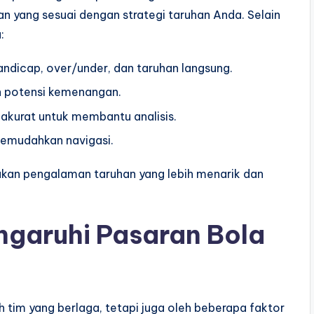
 yang sesuai dengan strategi taruhan Anda. Selain
:
handicap, over/under, dan taruhan langsung.
n potensi kemenangan.
 akurat untuk membantu analisis.
emudahkan navigasi.
akan pengalaman taruhan yang lebih menarik dan
garuhi Pasaran Bola
h tim yang berlaga, tetapi juga oleh beberapa faktor