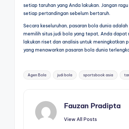
setiap taruhan yang Anda lakukan. Jangan ragu
setiap pertandingan sebelum bertaruh.
Secara keseluruhan, pasaran bola dunia adalah
memilih situs judi bola yang tepat, Anda dap
lakukan riset dan analisis untuk meningkatkan
yang menawarkan pasaran bola dunia terlengka
Agen Bola
judi bola
sportsbook asia
ta
Tags:
Fauzan Pradipta
View All Posts