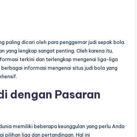
ng paling dicari oleh para penggemar judi sepak bola.
an yang lengkap sangat penting. Oleh karena itu,
formasi terkini dan terlengkap mengenai liga-liga
n berbagai informasi mengenai situs judi bola yang
hensif.
udi dengan Pasaran
dunia memiliki beberapa keunggulan yang perlu Anda
pilihan liga dan pertandingan. Hal ini