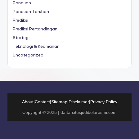
Panduan
Panduan Taruhan
Prediksi
Prediksi Pertandingan
Strategi
Teknologi & Keamanan
Uncategorized
About
|
Contact
|
Sitemap
|
Disclaimer
|
Privacy Policy
Copyright © 2025 | daftarsitusjudibolaresmi.com