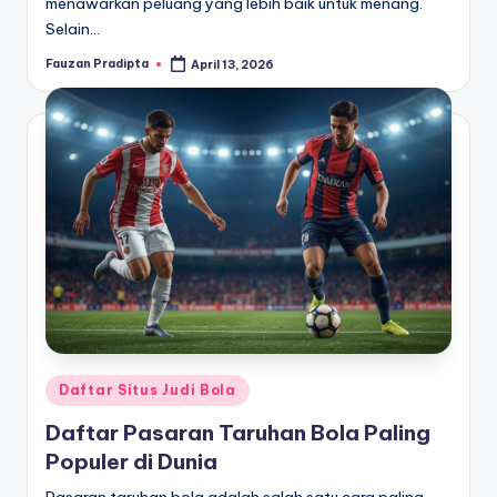
menawarkan peluang yang lebih baik untuk menang.
Selain…
Fauzan Pradipta
April 13, 2026
Posted
by
Posted
Daftar Situs Judi Bola
in
Daftar Pasaran Taruhan Bola Paling
Populer di Dunia
Pasaran taruhan bola adalah salah satu cara paling