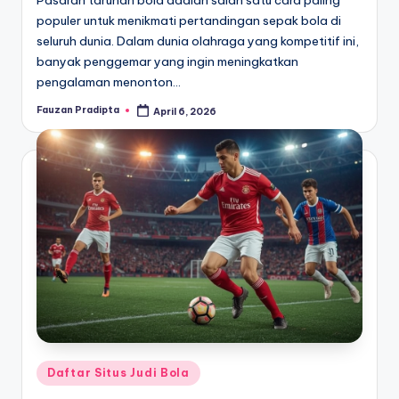
populer untuk menikmati pertandingan sepak bola di
seluruh dunia. Dalam dunia olahraga yang kompetitif ini,
banyak penggemar yang ingin meningkatkan
pengalaman menonton…
Fauzan Pradipta
April 6, 2026
Posted
by
Posted
Daftar Situs Judi Bola
in