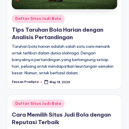
Posted
Daftar Situs Judi Bola
in
Tips Taruhan Bola Harian dengan
Analisis Pertandingan
Taruhan bola harian adalah salah satu cara menarik
untuk terlibat dalam dunia olahraga. Dengan
banyaknya pertandingan yang berlangsung setiap
hari, peluang untuk mendapatkan keuntungan semakin
besar. Namun, untuk berhasil dalam…
Fauzan Pradipta
May 18, 2026
Posted
by
Posted
Daftar Situs Judi Bola
in
Cara Memilih Situs Judi Bola dengan
Reputasi Terbaik