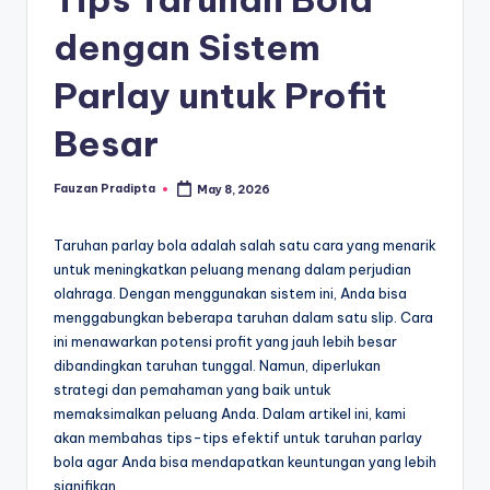
dengan Sistem
Parlay untuk Profit
Besar
Fauzan Pradipta
May 8, 2026
Posted
by
Taruhan parlay bola adalah salah satu cara yang menarik
untuk meningkatkan peluang menang dalam perjudian
olahraga. Dengan menggunakan sistem ini, Anda bisa
menggabungkan beberapa taruhan dalam satu slip. Cara
ini menawarkan potensi profit yang jauh lebih besar
dibandingkan taruhan tunggal. Namun, diperlukan
strategi dan pemahaman yang baik untuk
memaksimalkan peluang Anda. Dalam artikel ini, kami
akan membahas tips-tips efektif untuk taruhan parlay
bola agar Anda bisa mendapatkan keuntungan yang lebih
signifikan.