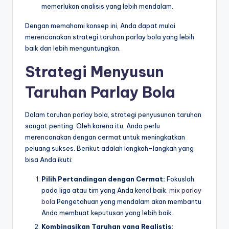
memerlukan analisis yang lebih mendalam.
Dengan memahami konsep ini, Anda dapat mulai
merencanakan strategi taruhan parlay bola yang lebih
baik dan lebih menguntungkan.
Strategi Menyusun
Taruhan Parlay Bola
Dalam taruhan parlay bola, strategi penyusunan taruhan
sangat penting. Oleh karena itu, Anda perlu
merencanakan dengan cermat untuk meningkatkan
peluang sukses. Berikut adalah langkah-langkah yang
bisa Anda ikuti:
Pilih Pertandingan dengan Cermat:
Fokuslah
pada liga atau tim yang Anda kenal baik.
mix parlay
bola
Pengetahuan yang mendalam akan membantu
Anda membuat keputusan yang lebih baik.
Kombinasikan Taruhan yang Realistis: