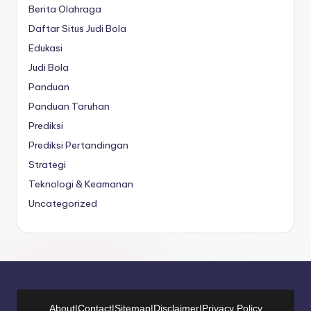
Berita Olahraga
Daftar Situs Judi Bola
Edukasi
Judi Bola
Panduan
Panduan Taruhan
Prediksi
Prediksi Pertandingan
Strategi
Teknologi & Keamanan
Uncategorized
About
|
Contact
|
Sitemap
|
Disclaimer
|
Privacy Policy