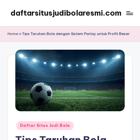
daftarsitusjudibolaresmi.com
Skip
to
Panduan
content
Cerdas
Home
»
Tips Taruhan Bola dengan Sistem Parlay untuk Profit Besar
Taruhan
Bola
Online
Resmi
dan
Terpercaya
Posted
Daftar Situs Judi Bola
in
Tips Taruhan Bola