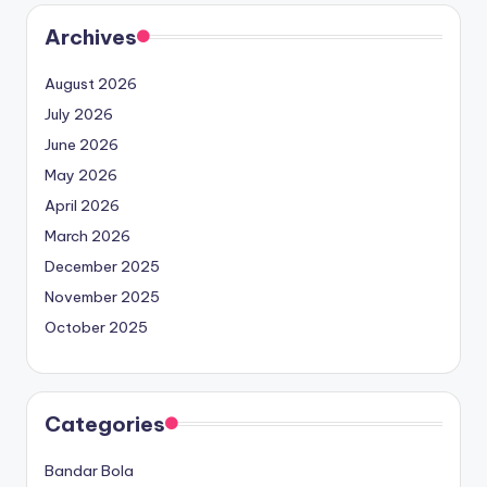
Archives
August 2026
July 2026
June 2026
May 2026
April 2026
March 2026
December 2025
November 2025
October 2025
Categories
Bandar Bola