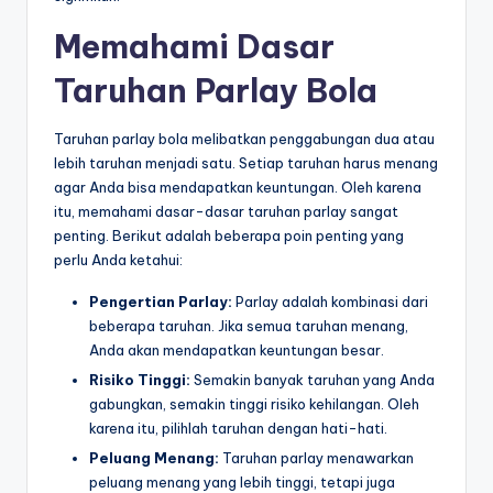
Memahami Dasar
Taruhan Parlay Bola
Taruhan parlay bola melibatkan penggabungan dua atau
lebih taruhan menjadi satu. Setiap taruhan harus menang
agar Anda bisa mendapatkan keuntungan. Oleh karena
itu, memahami dasar-dasar taruhan parlay sangat
penting. Berikut adalah beberapa poin penting yang
perlu Anda ketahui:
Pengertian Parlay:
Parlay adalah kombinasi dari
beberapa taruhan. Jika semua taruhan menang,
Anda akan mendapatkan keuntungan besar.
Risiko Tinggi:
Semakin banyak taruhan yang Anda
gabungkan, semakin tinggi risiko kehilangan. Oleh
karena itu, pilihlah taruhan dengan hati-hati.
Peluang Menang:
Taruhan parlay menawarkan
peluang menang yang lebih tinggi, tetapi juga