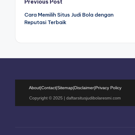
Post
Previous Post
Cara Memilih Situs Judi Bola dengan
navigation
Reputasi Terbaik
About
|
Contact
|
Sitemap
|
Disclaimer
|
Privacy Policy
Copyright © 2025 | daftarsitusjudibolaresmi.com