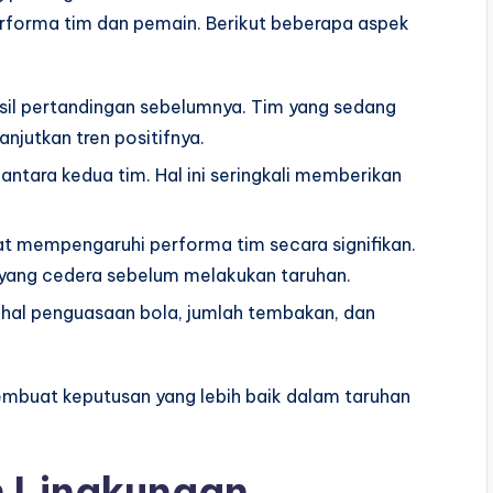
forma tim dan pemain. Berikut beberapa aspek
sil pertandingan sebelumnya. Tim yang sedang
jutkan tren positifnya.
antara kedua tim. Hal ini seringkali memberikan
t mempengaruhi performa tim secara signifikan.
 yang cedera sebelum melakukan taruhan.
m hal penguasaan bola, jumlah tembakan, dan
mbuat keputusan yang lebih baik dalam taruhan
n Lingkungan