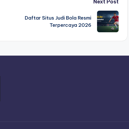
Next Post
Daftar Situs Judi Bola Resmi
Terpercaya 2026