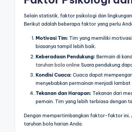
Selain statistik, faktor psikologi dan lingkung
Berikut adalah beberapa faktor yang perlu And
Motivasi Tim:
Tim yang memiliki motivasi 
biasanya tampil lebih baik.
Keberadaan Pendukung:
Bermain di kand
taruhan bola online
Suara pendukung dap
Kondisi Cuaca:
Cuaca dapat mempengaruhi
menyebabkan permainan menjadi lambat da
Tekanan dan Harapan:
Tekanan dari me
pemain. Tim yang lebih terbiasa dengan te
Dengan mempertimbangkan faktor-faktor ini,
taruhan bola harian Anda.