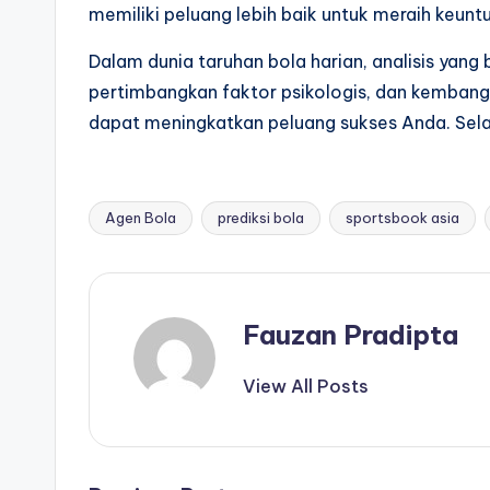
memiliki peluang lebih baik untuk meraih keuntu
Dalam dunia taruhan bola harian, analisis yang 
pertimbangkan faktor psikologis, dan kembang
dapat meningkatkan peluang sukses Anda. Se
Agen Bola
prediksi bola
sportsbook asia
Tags:
Fauzan Pradipta
View All Posts