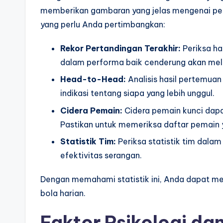
memberikan gambaran yang jelas mengenai per
yang perlu Anda pertimbangkan:
Rekor Pertandingan Terakhir:
Periksa ha
dalam performa baik cenderung akan melan
Head-to-Head:
Analisis hasil pertemuan 
indikasi tentang siapa yang lebih unggul.
Cidera Pemain:
Cidera pemain kunci dapa
Pastikan untuk memeriksa daftar pemain
Statistik Tim:
Periksa statistik tim dala
efektivitas serangan.
Dengan memahami statistik ini, Anda dapat me
bola harian.
Faktor Psikologi da