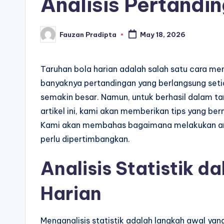
Analisis Pertandi
Fauzan Pradipta
May 18, 2026
Posted
by
Taruhan bola harian adalah salah satu cara men
banyaknya pertandingan yang berlangsung seti
semakin besar. Namun, untuk berhasil dalam taru
artikel ini, kami akan memberikan tips yang b
Kami akan membahas bagaimana melakukan anal
perlu dipertimbangkan.
Analisis Statistik d
Harian
Menganalisis statistik adalah langkah awal yang