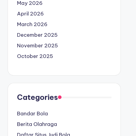
May 2026
April 2026
March 2026
December 2025
November 2025
October 2025
Categories
Bandar Bola
Berita Olahraga
Daftar Situs Judi Bola