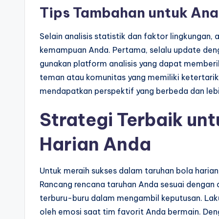
Tips Tambahan untuk Anal
Selain analisis statistik dan faktor lingkunga
kemampuan Anda. Pertama, selalu update denga
gunakan platform analisis yang dapat memberi
teman atau komunitas yang memiliki ketertari
mendapatkan perspektif yang berbeda dan lebi
Strategi Terbaik un
Harian Anda
Untuk meraih sukses dalam taruhan bola haria
Rancang rencana taruhan Anda sesuai dengan ana
terburu-buru dalam mengambil keputusan. Laku
oleh emosi saat tim favorit Anda bermain. Den