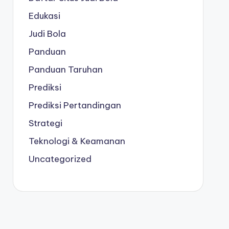
Edukasi
Judi Bola
Panduan
Panduan Taruhan
Prediksi
Prediksi Pertandingan
Strategi
Teknologi & Keamanan
Uncategorized