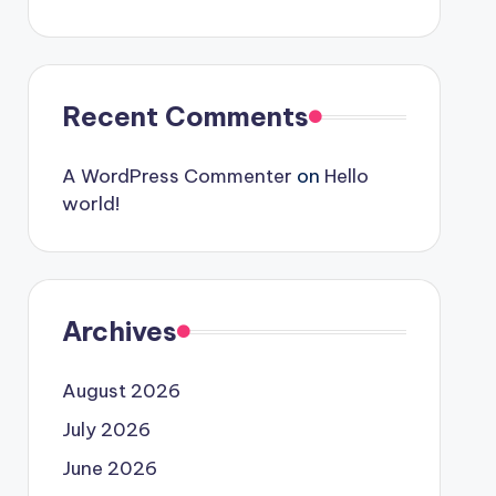
Recent Comments
A WordPress Commenter
on
Hello
world!
Archives
August 2026
July 2026
June 2026