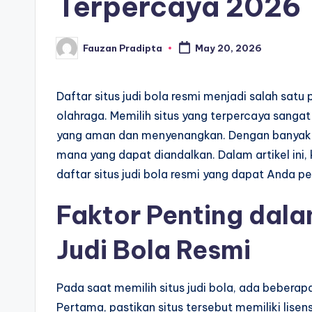
Terpercaya 2026
Fauzan Pradipta
May 20, 2026
Posted
by
Daftar situs judi bola resmi menjadi salah sa
olahraga. Memilih situs yang terpercaya sang
yang aman dan menyenangkan. Dengan banyaknya
mana yang dapat diandalkan. Dalam artikel in
daftar situs judi bola resmi yang dapat Anda 
Faktor Penting dala
Judi Bola Resmi
Pada saat memilih situs judi bola, ada beberap
Pertama, pastikan situs tersebut memiliki lisen