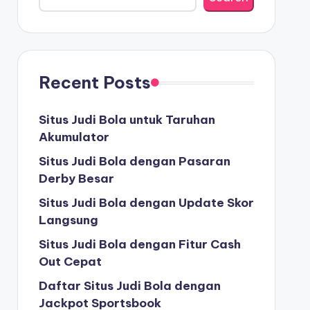
Recent Posts
Situs Judi Bola untuk Taruhan
Akumulator
Situs Judi Bola dengan Pasaran
Derby Besar
Situs Judi Bola dengan Update Skor
Langsung
Situs Judi Bola dengan Fitur Cash
Out Cepat
Daftar Situs Judi Bola dengan
Jackpot Sportsbook