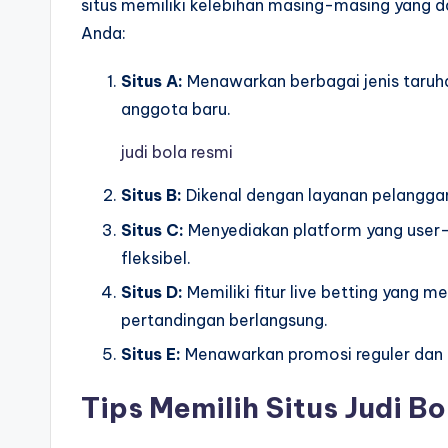
situs memiliki kelebihan masing-masing yang 
Anda:
Situs A:
Menawarkan berbagai jenis taruh
anggota baru.
judi bola resmi
Situs B:
Dikenal dengan layanan pelanggan
Situs C:
Menyediakan platform yang user
fleksibel.
Situs D:
Memiliki fitur live betting yang 
pertandingan berlangsung.
Situs E:
Menawarkan promosi reguler dan p
Tips Memilih Situs Judi B