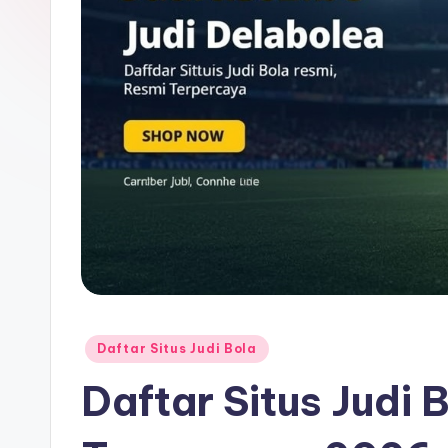
Posted
Daftar Situs Judi Bola
in
Daftar Situs Judi 