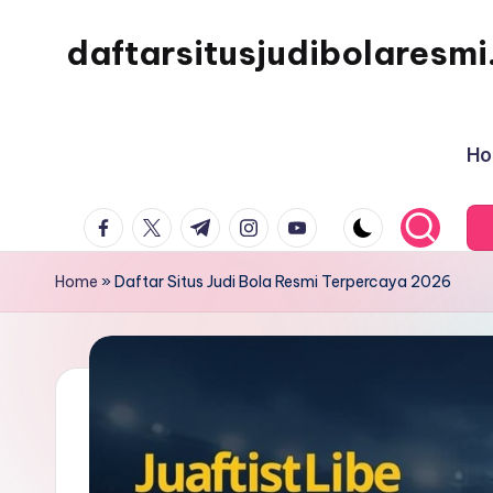
daftarsitusjudibolaresm
Skip
to
Panduan
content
Cerdas
H
Taruhan
Bola
facebook.com
twitter.com
t.me
instagram.com
youtube.com
Online
Resmi
Home
»
Daftar Situs Judi Bola Resmi Terpercaya 2026
dan
Terpercaya