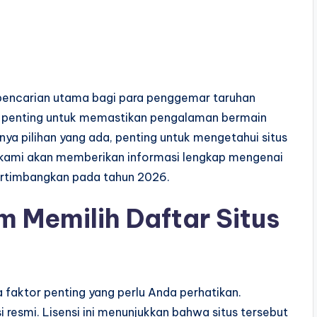
tu pencarian utama bagi para penggemar taruhan
at penting untuk memastikan pengalaman bermain
 pilihan yang ada, penting untuk mengetahui situs
i, kami akan memberikan informasi lengkap mengenai
pertimbangkan pada tahun 2026.
m Memilih Daftar Situs
a faktor penting yang perlu Anda perhatikan.
si resmi. Lisensi ini menunjukkan bahwa situs tersebut