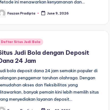
Metode ini menawarkan kenyamanan dan…
Fauzan Pradipta
June 9, 2026
osted
y
Posted
Daftar Situs Judi Bola
n
Situs Judi Bola dengan Deposit
Dana 24 Jam
Judi bola deposit dana 24 jam semakin populer di
kalangan penggemar taruhan olahraga. Dengan
kemudahan akses dan fleksibilitas yang
ditawarkan, banyak pemain kini lebih memilih situs
yang menyediakan layanan deposit…