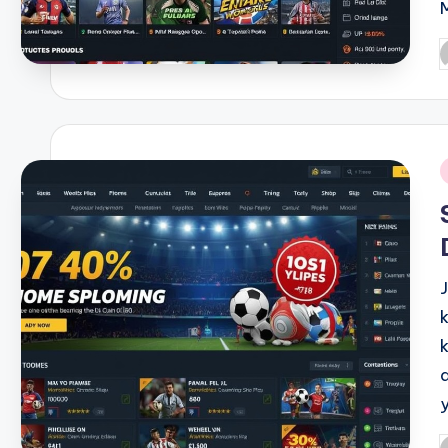
P
b
i