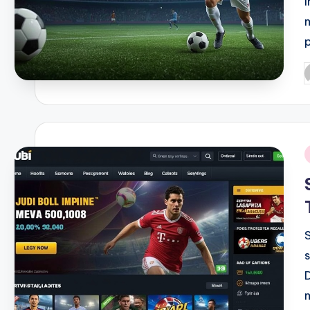
P
b
i