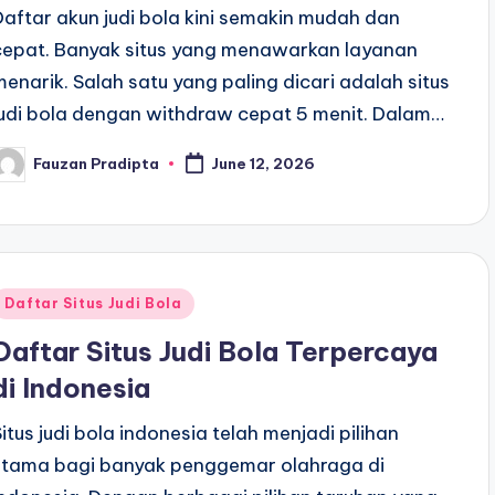
Daftar akun judi bola kini semakin mudah dan
cepat. Banyak situs yang menawarkan layanan
menarik. Salah satu yang paling dicari adalah situs
judi bola dengan withdraw cepat 5 menit. Dalam…
Fauzan Pradipta
June 12, 2026
osted
y
Posted
Daftar Situs Judi Bola
n
Daftar Situs Judi Bola Terpercaya
di Indonesia
Situs judi bola indonesia telah menjadi pilihan
utama bagi banyak penggemar olahraga di