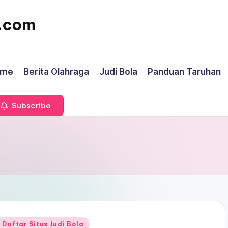
i.com
ome
Berita Olahraga
Judi Bola
Panduan Taruhan
Subscribe
Posted
Daftar Situs Judi Bola