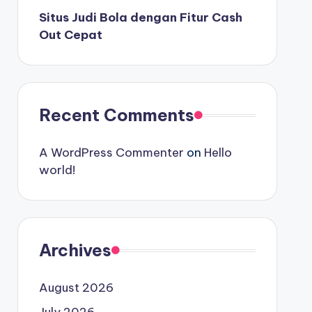
Situs Judi Bola dengan Fitur Cash
Out Cepat
Recent Comments
A WordPress Commenter
on
Hello
world!
Archives
August 2026