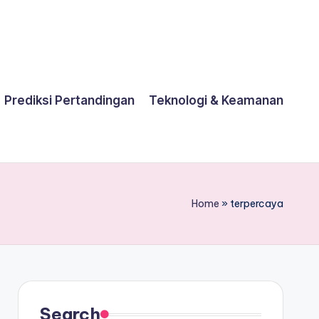
Prediksi Pertandingan
Teknologi & Keamanan
Home
»
terpercaya
Search