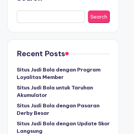
Search
Recent Posts
Situs Judi Bola dengan Program
Loyalitas Member
Situs Judi Bola untuk Taruhan
Akumulator
Situs Judi Bola dengan Pasaran
Derby Besar
Situs Judi Bola dengan Update Skor
Langsung