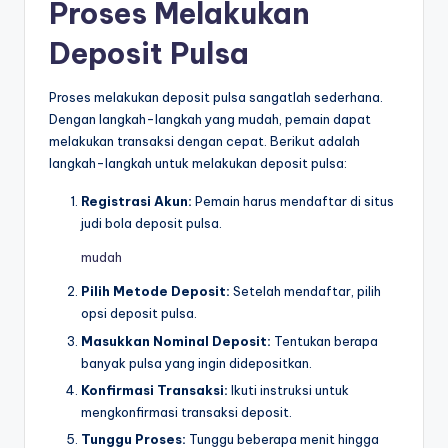
Proses Melakukan
Deposit Pulsa
Proses melakukan deposit pulsa sangatlah sederhana.
Dengan langkah-langkah yang mudah, pemain dapat
melakukan transaksi dengan cepat. Berikut adalah
langkah-langkah untuk melakukan deposit pulsa:
Registrasi Akun:
Pemain harus mendaftar di situs
judi bola deposit pulsa.
mudah
Pilih Metode Deposit:
Setelah mendaftar, pilih
opsi deposit pulsa.
Masukkan Nominal Deposit:
Tentukan berapa
banyak pulsa yang ingin didepositkan.
Konfirmasi Transaksi:
Ikuti instruksi untuk
mengkonfirmasi transaksi deposit.
Tunggu Proses:
Tunggu beberapa menit hingga