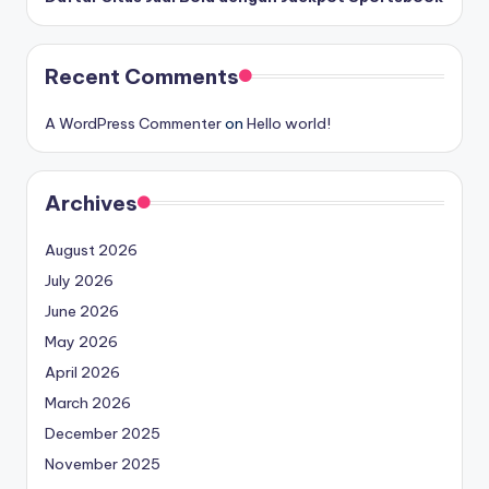
Recent Comments
A WordPress Commenter
on
Hello world!
Archives
August 2026
July 2026
June 2026
May 2026
April 2026
March 2026
December 2025
November 2025