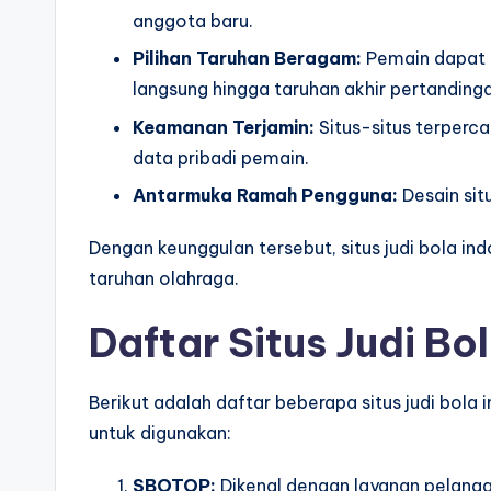
anggota baru.
Pilihan Taruhan Beragam:
Pemain dapat m
langsung hingga taruhan akhir pertanding
Keamanan Terjamin:
Situs-situs terperc
data pribadi pemain.
Antarmuka Ramah Pengguna:
Desain sit
Dengan keunggulan tersebut, situs judi bola i
taruhan olahraga.
Daftar Situs Judi Bo
Berikut adalah daftar beberapa situs judi bola
untuk digunakan:
SBOTOP:
Dikenal dengan layanan pelangga