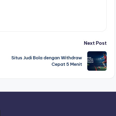
Next Post
Situs Judi Bola dengan Withdraw
Cepat 5 Menit