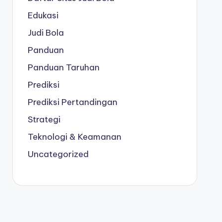
Edukasi
Judi Bola
Panduan
Panduan Taruhan
Prediksi
Prediksi Pertandingan
Strategi
Teknologi & Keamanan
Uncategorized