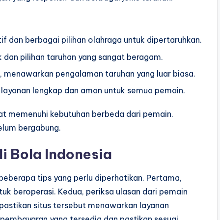
 dan berbagai pilihan olahraga untuk dipertaruhkan.
 dan pilihan taruhan yang sangat beragam.
ia, menawarkan pengalaman taruhan yang luar biasa.
n layanan lengkap dan aman untuk semua pemain.
dapat memenuhi kebutuhan berbeda dari pemain.
elum bergabung.
i Bola Indonesia
 beberapa tips yang perlu diperhatikan. Pertama,
ntuk beroperasi. Kedua, periksa ulasan dari pemain
u, pastikan situs tersebut menawarkan layanan
 pembayaran yang tersedia dan pastikan sesuai