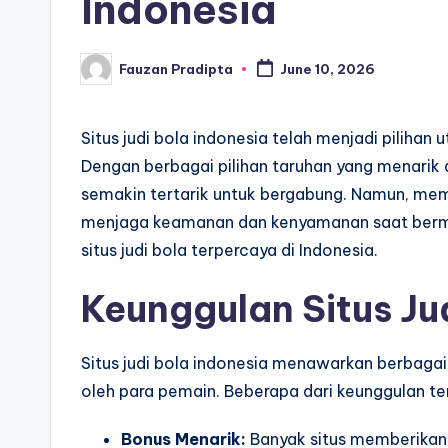
Indonesia
Fauzan Pradipta
June 10, 2026
Posted
by
Situs judi bola indonesia telah menjadi piliha
Dengan berbagai pilihan taruhan yang menari
semakin tertarik untuk bergabung. Namun, memi
menjaga keamanan dan kenyamanan saat bermai
situs judi bola terpercaya di Indonesia.
Keunggulan Situs Ju
Situs judi bola indonesia menawarkan berbaga
oleh para pemain. Beberapa dari keunggulan ter
Bonus Menarik:
Banyak situs memberikan