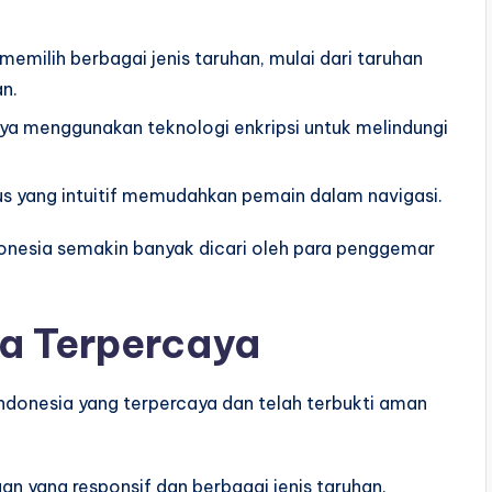
emilih berbagai jenis taruhan, mulai dari taruhan
an.
aya menggunakan teknologi enkripsi untuk melindungi
us yang intuitif memudahkan pemain dalam navigasi.
ndonesia semakin banyak dicari oleh para penggemar
la Terpercaya
 indonesia yang terpercaya dan telah terbukti aman
n yang responsif dan berbagai jenis taruhan.