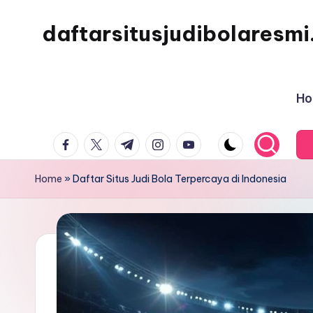
daftarsitusjudibolaresm
Skip
to
Panduan
content
Cerdas
H
Taruhan
Bola
facebook.com
twitter.com
t.me
instagram.com
youtube.com
Online
Resmi
Home
»
Daftar Situs Judi Bola Terpercaya di Indonesia
dan
Terpercaya