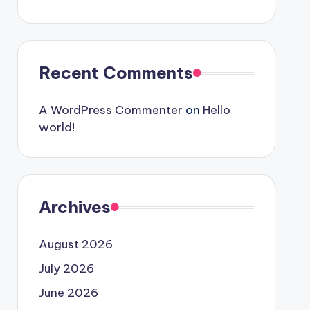
Recent Comments
A WordPress Commenter
on
Hello
world!
Archives
August 2026
July 2026
June 2026