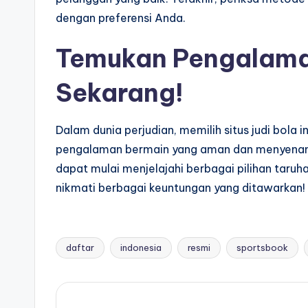
dengan preferensi Anda.
Temukan Pengalama
Sekarang!
Dalam dunia perjudian, memilih situs judi bola 
pengalaman bermain yang aman dan menyenangk
dapat mulai menjelajahi berbagai pilihan taru
nikmati berbagai keuntungan yang ditawarkan!
daftar
indonesia
resmi
sportsbook
Tags: