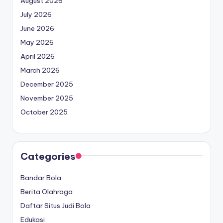
August 2026
July 2026
June 2026
May 2026
April 2026
March 2026
December 2025
November 2025
October 2025
Categories
Bandar Bola
Berita Olahraga
Daftar Situs Judi Bola
Edukasi