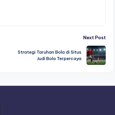
Next Post
i
Strategi Taruhan Bola di Situs
Judi Bola Terpercaya