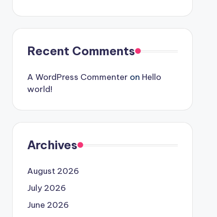
Recent Comments
A WordPress Commenter
on
Hello
world!
Archives
August 2026
July 2026
June 2026