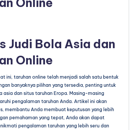
an Online
s Judi Bola Asia dan
an Online
aat ini, taruhan online telah menjadi salah satu bentuk
engan banyaknya pilihan yang tersedia, penting untuk
 asia dan situs taruhan Eropa. Masing-masing
aruhi pengalaman taruhan Anda. Artikel ini akan
tus, membantu Anda membuat keputusan yang lebih
Dengan pemahaman yang tepat, Anda akan dapat
ikmati pengalaman taruhan yang lebih seru dan