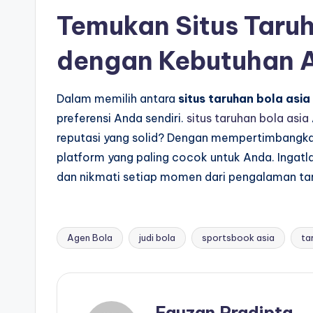
Temukan Situs Taru
dengan Kebutuhan 
Dalam memilih antara
situs taruhan bola asia
preferensi Anda sendiri.
situs taruhan bola asia
reputasi yang solid? Dengan mempertimbangka
platform yang paling cocok untuk Anda. Ingatl
dan nikmati setiap momen dari pengalaman ta
Agen Bola
judi bola
sportsbook asia
ta
Tags:
Fauzan Pradipta