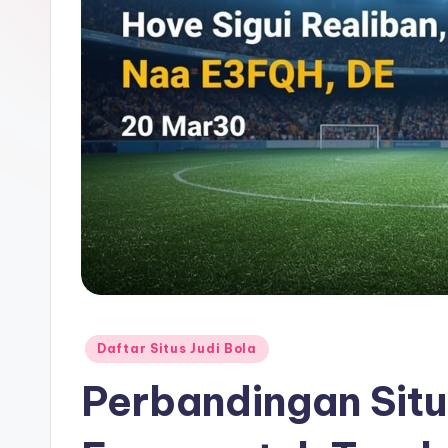
Posted
Daftar Situs Judi Bola
in
Perbandingan Situ