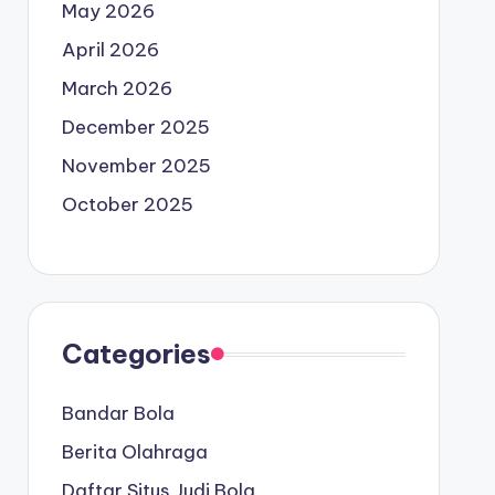
May 2026
April 2026
March 2026
December 2025
November 2025
October 2025
Categories
Bandar Bola
Berita Olahraga
Daftar Situs Judi Bola