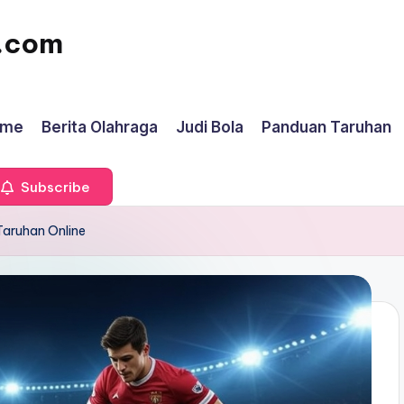
i.com
ome
Berita Olahraga
Judi Bola
Panduan Taruhan
Subscribe
Taruhan Online