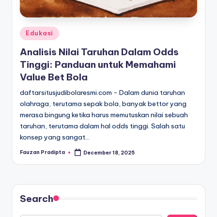
Posted
Edukasi
in
Analisis Nilai Taruhan Dalam Odds
Tinggi: Panduan untuk Memahami
Value Bet Bola
daftarsitusjudibolaresmi.com - Dalam dunia taruhan
olahraga, terutama sepak bola, banyak bettor yang
merasa bingung ketika harus memutuskan nilai sebuah
taruhan, terutama dalam hal odds tinggi. Salah satu
konsep yang sangat…
Fauzan Pradipta
December 18, 2025
Posted
by
Search