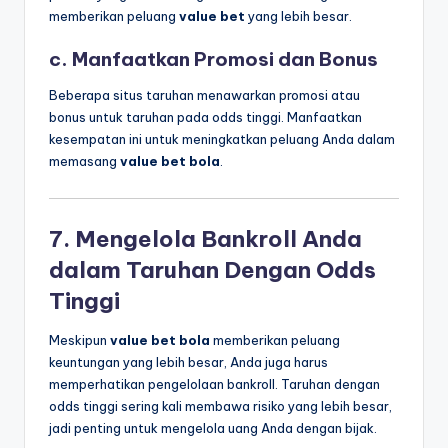
memberikan peluang
value bet
yang lebih besar.
c. Manfaatkan Promosi dan Bonus
Beberapa situs taruhan menawarkan promosi atau
bonus untuk taruhan pada odds tinggi. Manfaatkan
kesempatan ini untuk meningkatkan peluang Anda dalam
memasang
value bet bola
.
7. Mengelola Bankroll Anda
dalam Taruhan Dengan Odds
Tinggi
Meskipun
value bet bola
memberikan peluang
keuntungan yang lebih besar, Anda juga harus
memperhatikan pengelolaan bankroll. Taruhan dengan
odds tinggi sering kali membawa risiko yang lebih besar,
jadi penting untuk mengelola uang Anda dengan bijak.