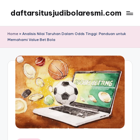
daftarsitusjudibolaresmi.com
Skip
to
Panduan
content
Cerdas
Home
»
Analisis Nilai Taruhan Dalam Odds Tinggi: Panduan untuk
Taruhan
Memahami Value Bet Bola
Bola
Online
Resmi
dan
Terpercaya