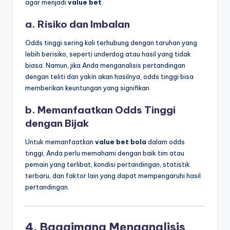
agar menjadi
value bet
.
a. Risiko dan Imbalan
Odds tinggi sering kali terhubung dengan taruhan yang
lebih berisiko, seperti underdog atau hasil yang tidak
biasa. Namun, jika Anda menganalisis pertandingan
dengan teliti dan yakin akan hasilnya, odds tinggi bisa
memberikan keuntungan yang signifikan.
b. Memanfaatkan Odds Tinggi
dengan Bijak
Untuk memanfaatkan
value bet bola
dalam odds
tinggi, Anda perlu memahami dengan baik tim atau
pemain yang terlibat, kondisi pertandingan, statistik
terbaru, dan faktor lain yang dapat mempengaruhi hasil
pertandingan.
4. Bagaimana Menganalisis