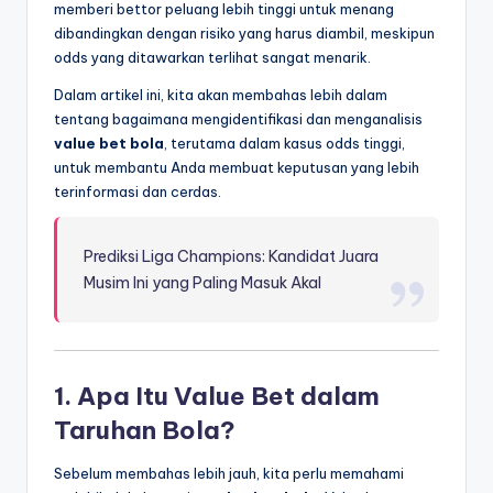
memberi bettor peluang lebih tinggi untuk menang
dibandingkan dengan risiko yang harus diambil, meskipun
odds yang ditawarkan terlihat sangat menarik.
Dalam artikel ini, kita akan membahas lebih dalam
tentang bagaimana mengidentifikasi dan menganalisis
value bet bola
, terutama dalam kasus odds tinggi,
untuk membantu Anda membuat keputusan yang lebih
terinformasi dan cerdas.
Prediksi Liga Champions: Kandidat Juara
Musim Ini yang Paling Masuk Akal
1. Apa Itu Value Bet dalam
Taruhan Bola?
Sebelum membahas lebih jauh, kita perlu memahami