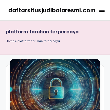
daftarsitusjudibolaresmi.com
Skip
to
Panduan
content
Cerdas
Taruhan
platform taruhan terpercaya
Bola
Online
Home
»
platform taruhan terpercaya
Resmi
dan
Terpercaya