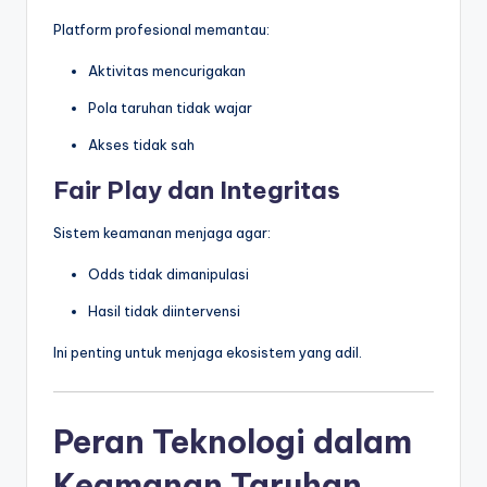
Platform profesional memantau:
Aktivitas mencurigakan
Pola taruhan tidak wajar
Akses tidak sah
Fair Play dan Integritas
Sistem keamanan menjaga agar:
Odds tidak dimanipulasi
Hasil tidak diintervensi
Ini penting untuk menjaga ekosistem yang adil.
Peran Teknologi dalam
Keamanan Taruhan