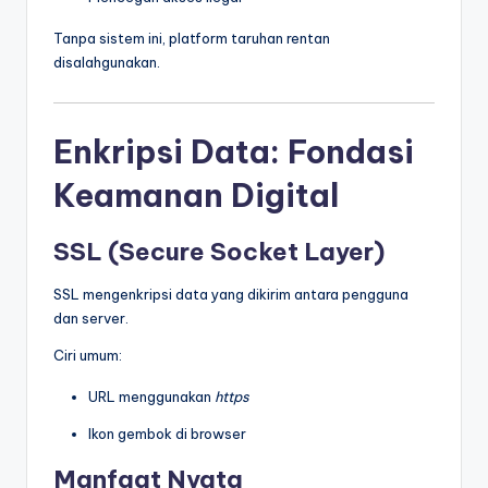
Tanpa sistem ini, platform taruhan rentan
disalahgunakan.
Enkripsi Data: Fondasi
Keamanan Digital
SSL (Secure Socket Layer)
SSL mengenkripsi data yang dikirim antara pengguna
dan server.
Ciri umum:
URL menggunakan
https
Ikon gembok di browser
Manfaat Nyata