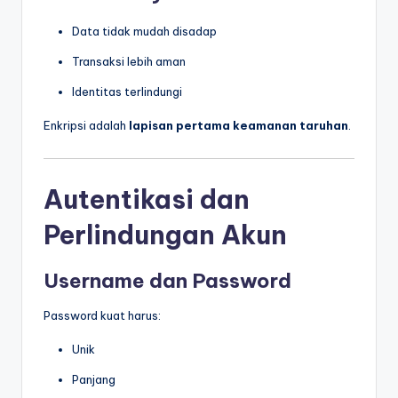
Data tidak mudah disadap
Transaksi lebih aman
Identitas terlindungi
Enkripsi adalah
lapisan pertama keamanan taruhan
.
Autentikasi dan
Perlindungan Akun
Username dan Password
Password kuat harus:
Unik
Panjang