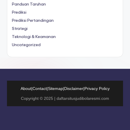
Panduan Taruhan
Prediksi
Prediksi Pertandingan
Strategi
Teknologi & Keamanan
Uncategorized
About
|
Contact
|
Sitemap
|
Disclaimer
|
Privacy Policy
Copyright © 2025 | daftarsitusjudibolaresmi.com