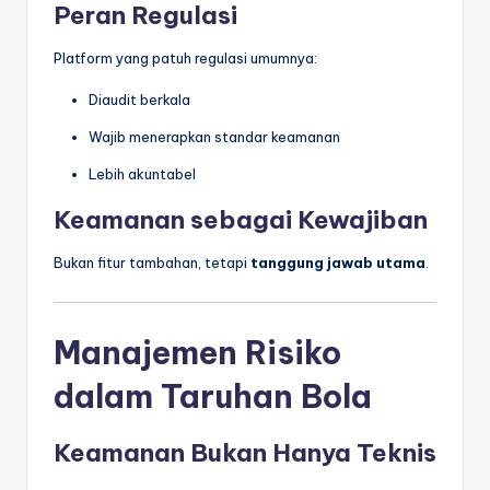
Peran Regulasi
Platform yang patuh regulasi umumnya:
Diaudit berkala
Wajib menerapkan standar keamanan
Lebih akuntabel
Keamanan sebagai Kewajiban
Bukan fitur tambahan, tetapi
tanggung jawab utama
.
Manajemen Risiko
dalam Taruhan Bola
Keamanan Bukan Hanya Teknis