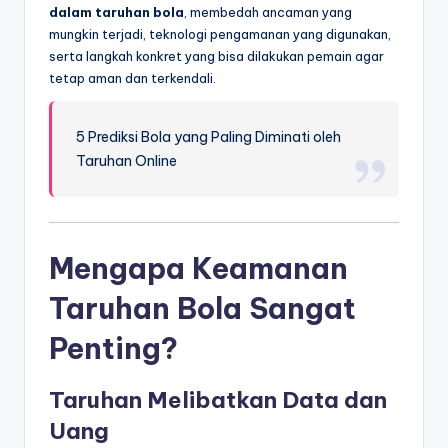
dalam taruhan bola
, membedah ancaman yang
mungkin terjadi, teknologi pengamanan yang digunakan,
serta langkah konkret yang bisa dilakukan pemain agar
tetap aman dan terkendali.
5 Prediksi Bola yang Paling Diminati oleh
Taruhan Online
Mengapa Keamanan
Taruhan Bola Sangat
Penting?
Taruhan Melibatkan Data dan
Uang