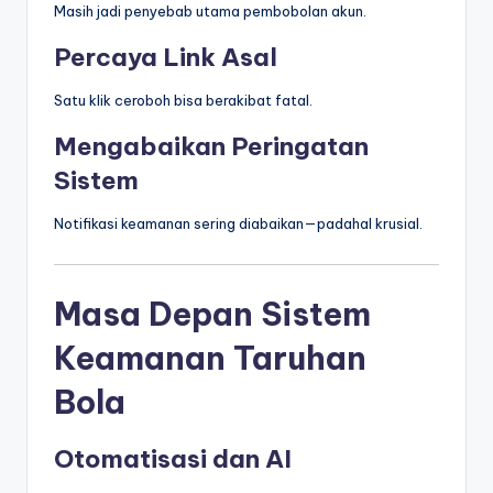
Masih jadi penyebab utama pembobolan akun.
Percaya Link Asal
Satu klik ceroboh bisa berakibat fatal.
Mengabaikan Peringatan
Sistem
Notifikasi keamanan sering diabaikan—padahal krusial.
Masa Depan Sistem
Keamanan Taruhan
Bola
Otomatisasi dan AI