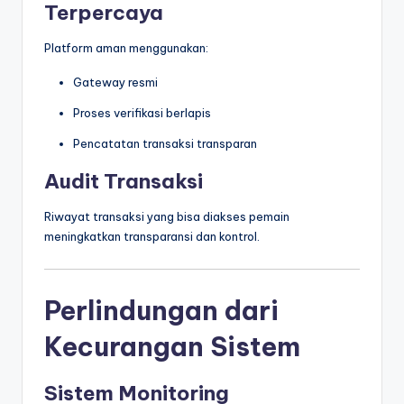
Terpercaya
Platform aman menggunakan:
Gateway resmi
Proses verifikasi berlapis
Pencatatan transaksi transparan
Audit Transaksi
Riwayat transaksi yang bisa diakses pemain
meningkatkan transparansi dan kontrol.
Perlindungan dari
Kecurangan Sistem
Sistem Monitoring