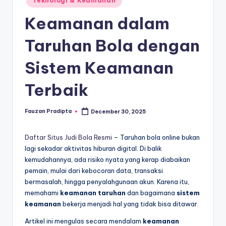
Teknologi & Keamanan
in
Keamanan dalam
Taruhan Bola dengan
Sistem Keamanan
Terbaik
Fauzan Pradipta
December 30, 2025
Posted
by
Daftar Situs Judi Bola Resmi
– Taruhan bola online bukan
lagi sekadar aktivitas hiburan digital. Di balik
kemudahannya, ada risiko nyata yang kerap diabaikan
pemain, mulai dari kebocoran data, transaksi
bermasalah, hingga penyalahgunaan akun. Karena itu,
memahami
keamanan taruhan
dan bagaimana
sistem
keamanan
bekerja menjadi hal yang tidak bisa ditawar.
Artikel ini mengulas secara mendalam
keamanan