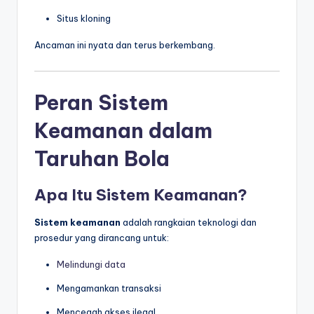
Situs kloning
Ancaman ini nyata dan terus berkembang.
Peran Sistem
Keamanan dalam
Taruhan Bola
Apa Itu Sistem Keamanan?
Sistem keamanan
adalah rangkaian teknologi dan
prosedur yang dirancang untuk:
Melindungi data
Mengamankan transaksi
Mencegah akses ilegal