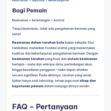
Keamanan = reputasi + keberlanjutan.
Bagi Pemain
Keamanan = ketenangan + kontrol.
Tanpa keamanan, tidak ada pengalaman bermain yang
sehat.
Keamanan dalam taruhan bola
bukan sekadar fitur
tambahan, melainkan fondasi utama yang menentukan
kualitas dan keberlanjutan pengalaman bermain. Dengan
keamanan taruhan
yang kuat dan
sistem keamanan
berlapis—mulai dari enkripsi data, perlindungan akun,
hingga kesadaran pengguna—risiko dapat ditekan
secara signifikan. Pada akhirnya, taruhan yang aman
bukan hanya soal teknologi, tetapi juga soal
sikap dan
keputusan pemain
dalam menjaga dirinya sendiri.
FAQ – Pertanyaan