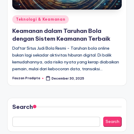
Posted
Teknologi & Keamanan
in
Keamanan dalam Taruhan Bola
dengan Sistem Keamanan Terbaik
Daftar Situs Judi Bola Resmi - Taruhan bola online
bukan lagi sekadar aktivitas hiburan digital. Di balik
kemudahannya, ada risiko nyata yang kerap diabaikan
pemain, mulai dari kebocoran data, transaksi…
Fauzan Pradipta
December 30, 2025
Posted
by
Search
Search