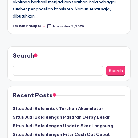
akhirnya berhasil menjadikan taruhan bola sebagai
sumber penghasilan konsisten. Namun tentu saja,
dibutuhkan…
Fauzan Pradipta
November 7, 2025
Posted
by
Search
Search
Recent Posts
Situs Judi Bola untuk Taruhan Akumulator
Situs Judi Bola dengan Pasaran Derby Besar
Situs Judi Bola dengan Update Skor Langsung
Situs Judi Bola dengan Fitur Cash Out Cepat