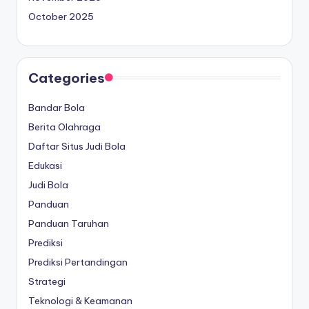
October 2025
Categories
Bandar Bola
Berita Olahraga
Daftar Situs Judi Bola
Edukasi
Judi Bola
Panduan
Panduan Taruhan
Prediksi
Prediksi Pertandingan
Strategi
Teknologi & Keamanan