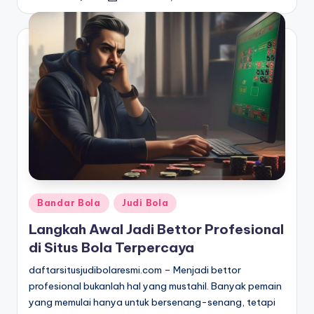
by
Posted
Bandar Bola
Judi Bola
in
Langkah Awal Jadi Bettor Profesional
di Situs Bola Terpercaya
daftarsitusjudibolaresmi.com – Menjadi bettor
profesional bukanlah hal yang mustahil. Banyak pemain
yang memulai hanya untuk bersenang-senang, tetapi