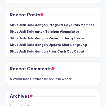
Recent Posts
Situs Judi Bola dengan Program Loyalitas Member
Situs Judi Bola untuk Taruhan Akumulator
Situs Judi Bola dengan Pasaran Derby Besar
Situs Judi Bola dengan Update Skor Langsung
Situs Judi Bola dengan Fitur Cash Out Cepat
Recent Comments
A WordPress Commenter
on
Hello world!
Archives