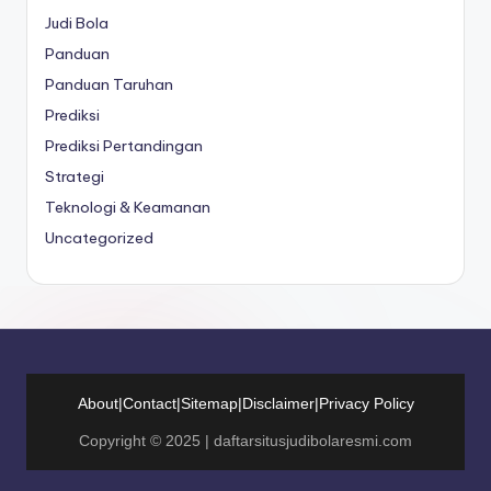
Judi Bola
Panduan
Panduan Taruhan
Prediksi
Prediksi Pertandingan
Strategi
Teknologi & Keamanan
Uncategorized
About
|
Contact
|
Sitemap
|
Disclaimer
|
Privacy Policy
Copyright © 2025 | daftarsitusjudibolaresmi.com