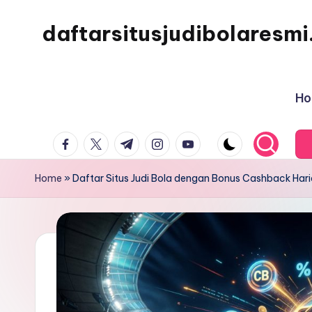
daftarsitusjudibolaresm
Skip
to
Panduan
content
Cerdas
H
Taruhan
Bola
facebook.com
twitter.com
t.me
instagram.com
youtube.com
Online
Resmi
Home
»
Daftar Situs Judi Bola dengan Bonus Cashback Har
dan
Terpercaya