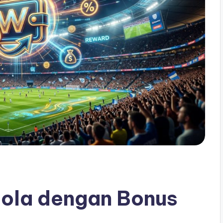
 Bola dengan Bonus