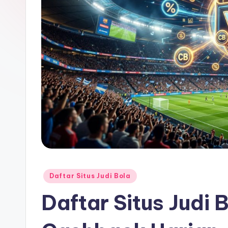
Posted
Daftar Situs Judi Bola
in
Daftar Situs Judi