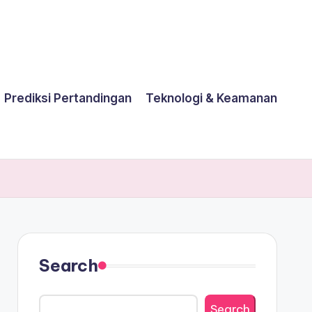
Prediksi Pertandingan
Teknologi & Keamanan
Search
Search