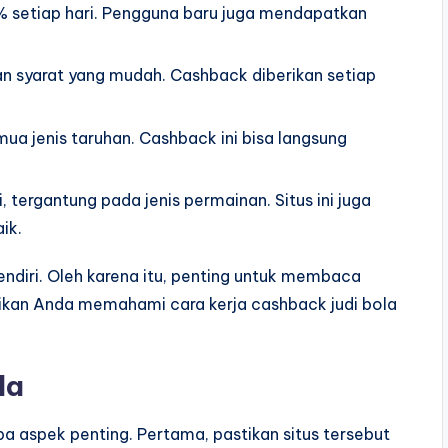
 setiap hari. Pengguna baru juga mendapatkan
n syarat yang mudah. Cashback diberikan setiap
a jenis taruhan. Cashback ini bisa langsung
, tergantung pada jenis permainan. Situs ini juga
ik.
sendiri. Oleh karena itu, penting untuk membaca
ikan Anda memahami cara kerja cashback judi bola
la
pa aspek penting. Pertama, pastikan situs tersebut