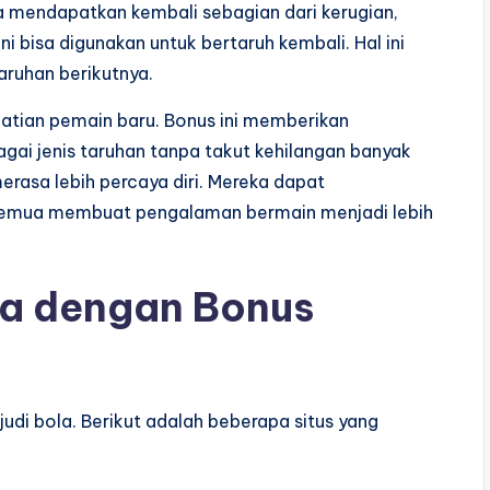
 mendapatkan kembali sebagian dari kerugian,
ini bisa digunakan untuk bertaruh kembali. Hal ini
aruhan berikutnya.
rhatian pemain baru. Bonus ini memberikan
ai jenis taruhan tanpa takut kehilangan banyak
rasa lebih percaya diri. Mereka dapat
i semua membuat pengalaman bermain menjadi lebih
ola dengan Bonus
udi bola. Berikut adalah beberapa situs yang