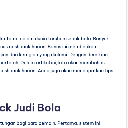
rik utama dalam dunia taruhan sepak bola. Banyak
nus cashback harian. Bonus ini memberikan
n dari kerugian yang dialami. Dengan demikian,
rtaruh. Dalam artikel ini, kita akan membahas
 cashback harian. Anda juga akan mendapatkan tips
k Judi Bola
ungan bagi para pemain. Pertama, sistem ini