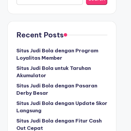
Recent Posts
Situs Judi Bola dengan Program
Loyalitas Member
Situs Judi Bola untuk Taruhan
Akumulator
Situs Judi Bola dengan Pasaran
Derby Besar
Situs Judi Bola dengan Update Skor
Langsung
Situs Judi Bola dengan Fitur Cash
Out Cepat