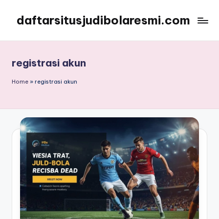
daftarsitusjudibolaresmi.com
Skip
to
Panduan
content
Cerdas
Taruhan
registrasi akun
Bola
Online
Home
»
registrasi akun
Resmi
dan
Terpercaya