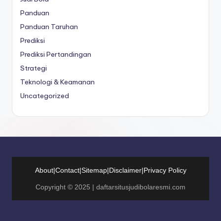
Panduan
Panduan Taruhan
Prediksi
Prediksi Pertandingan
Strategi
Teknologi & Keamanan
Uncategorized
About
|
Contact
|
Sitemap
|
Disclaimer
|
Privacy Policy
Copyright © 2025 | daftarsitusjudibolaresmi.com