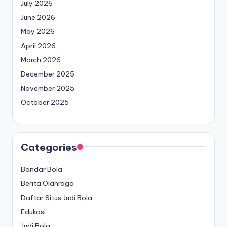
July 2026
June 2026
May 2026
April 2026
March 2026
December 2025
November 2025
October 2025
Categories
Bandar Bola
Berita Olahraga
Daftar Situs Judi Bola
Edukasi
Judi Bola