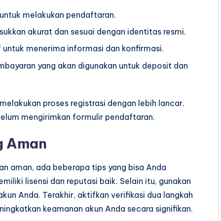
n untuk melakukan pendaftaran.
sukkan akurat dan sesuai dengan identitas resmi.
 untuk menerima informasi dan konfirmasi.
bayaran yang akan digunakan untuk deposit dan
elakukan proses registrasi dengan lebih lancar.
elum mengirimkan formulir pendaftaran.
ng Aman
an aman, ada beberapa tips yang bisa Anda
miliki lisensi dan reputasi baik. Selain itu, gunakan
kun Anda. Terakhir, aktifkan verifikasi dua langkah
meningkatkan keamanan akun Anda secara signifikan.