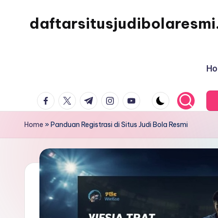
daftarsitusjudibolaresm
Skip
to
Panduan
content
Cerdas
H
Taruhan
Bola
facebook.com
twitter.com
t.me
instagram.com
youtube.com
Online
Resmi
Home
»
Panduan Registrasi di Situs Judi Bola Resmi
dan
Terpercaya