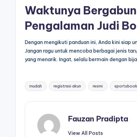
Waktunya Bergabun
Pengalaman Judi Bo
Dengan mengikuti panduan ini, Anda kini siap u
Jangan ragu untuk mencoba berbagai jenis tar
yang menarik. Ingat, selalu bermain dengan bi
mudah
registrasi akun
resmi
sportsboo
Tags:
Fauzan Pradipta
View All Posts