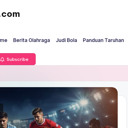
i.com
ome
Berita Olahraga
Judi Bola
Panduan Taruhan
Subscribe