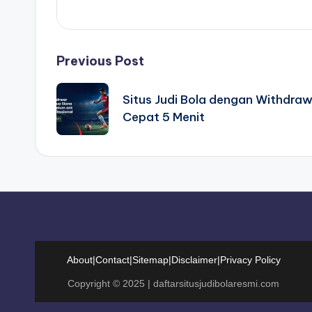
Post
Previous Post
navigation
Situs Judi Bola dengan Withdra
Cepat 5 Menit
About
|
Contact
|
Sitemap
|
Disclaimer
|
Privacy Policy
Copyright © 2025 | daftarsitusjudibolaresmi.com