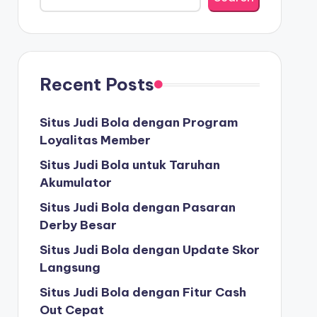
Recent Posts
Situs Judi Bola dengan Program
Loyalitas Member
Situs Judi Bola untuk Taruhan
Akumulator
Situs Judi Bola dengan Pasaran
Derby Besar
Situs Judi Bola dengan Update Skor
Langsung
Situs Judi Bola dengan Fitur Cash
Out Cepat