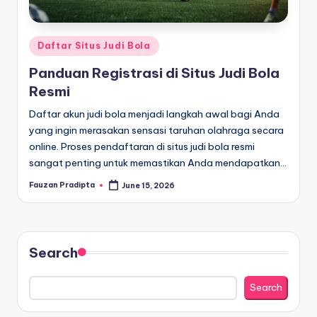
Posted
Daftar Situs Judi Bola
in
Panduan Registrasi di Situs Judi Bola
Resmi
Daftar akun judi bola menjadi langkah awal bagi Anda
yang ingin merasakan sensasi taruhan olahraga secara
online. Proses pendaftaran di situs judi bola resmi
sangat penting untuk memastikan Anda mendapatkan…
Fauzan Pradipta
June 15, 2026
Posted
by
Search
Search