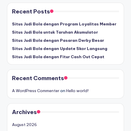
Recent Posts
Situs Judi Bola dengan Program Loyalitas Member
Situs Judi Bola untuk Taruhan Akumulator
Situs Judi Bola dengan Pasaran Derby Besar
Situs Judi Bola dengan Update Skor Langsung
Situs Judi Bola dengan Fitur Cash Out Cepat
Recent Comments
A WordPress Commenter
on
Hello world!
Archives
August 2026