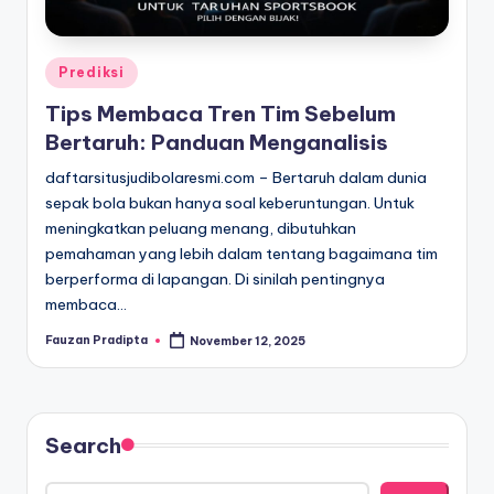
Posted
Prediksi
in
Tips Membaca Tren Tim Sebelum
Bertaruh: Panduan Menganalisis
daftarsitusjudibolaresmi.com – Bertaruh dalam dunia
sepak bola bukan hanya soal keberuntungan. Untuk
meningkatkan peluang menang, dibutuhkan
pemahaman yang lebih dalam tentang bagaimana tim
berperforma di lapangan. Di sinilah pentingnya
membaca…
Fauzan Pradipta
November 12, 2025
Posted
by
Search