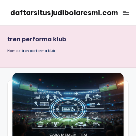
daftarsitusjudibolaresmi.com
Skip
to
Panduan
content
Cerdas
Taruhan
tren performa klub
Bola
Online
Home
»
tren performa klub
Resmi
dan
Terpercaya