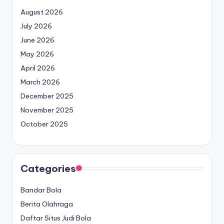
August 2026
July 2026
June 2026
May 2026
April 2026
March 2026
December 2025
November 2025
October 2025
Categories
Bandar Bola
Berita Olahraga
Daftar Situs Judi Bola