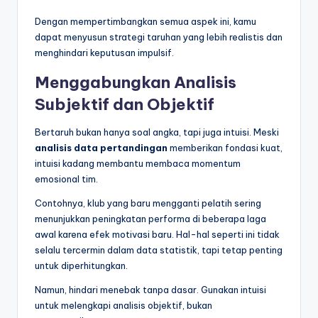
Dengan mempertimbangkan semua aspek ini, kamu
dapat menyusun strategi taruhan yang lebih realistis dan
menghindari keputusan impulsif.
Menggabungkan Analisis
Subjektif dan Objektif
Bertaruh bukan hanya soal angka, tapi juga intuisi. Meski
analisis data pertandingan
memberikan fondasi kuat,
intuisi kadang membantu membaca momentum
emosional tim.
Contohnya, klub yang baru mengganti pelatih sering
menunjukkan peningkatan performa di beberapa laga
awal karena efek motivasi baru. Hal-hal seperti ini tidak
selalu tercermin dalam data statistik, tapi tetap penting
untuk diperhitungkan.
Namun, hindari menebak tanpa dasar. Gunakan intuisi
untuk melengkapi analisis objektif, bukan