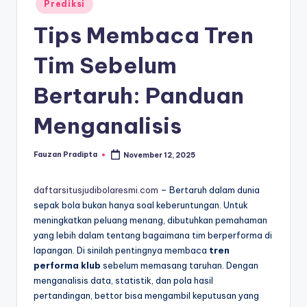
Posted
Prediksi
in
Tips Membaca Tren
Tim Sebelum
Bertaruh: Panduan
Menganalisis
Fauzan Pradipta
November 12, 2025
Posted
by
daftarsitusjudibolaresmi.com
– Bertaruh dalam dunia
sepak bola bukan hanya soal keberuntungan. Untuk
meningkatkan peluang menang, dibutuhkan pemahaman
yang lebih dalam tentang bagaimana tim berperforma di
lapangan. Di sinilah pentingnya membaca
tren
performa klub
sebelum memasang taruhan. Dengan
menganalisis data, statistik, dan pola hasil
pertandingan, bettor bisa mengambil keputusan yang