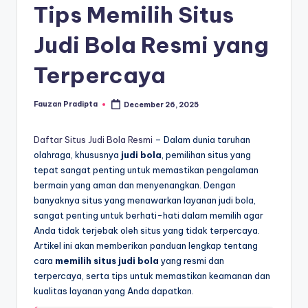
Tips Memilih Situs
Judi Bola Resmi yang
Terpercaya
Fauzan Pradipta
December 26, 2025
Posted
by
Daftar Situs Judi Bola Resmi
– Dalam dunia taruhan
olahraga, khususnya
judi bola
, pemilihan situs yang
tepat sangat penting untuk memastikan pengalaman
bermain yang aman dan menyenangkan. Dengan
banyaknya situs yang menawarkan layanan judi bola,
sangat penting untuk berhati-hati dalam memilih agar
Anda tidak terjebak oleh situs yang tidak terpercaya.
Artikel ini akan memberikan panduan lengkap tentang
cara
memilih situs judi bola
yang resmi dan
terpercaya, serta tips untuk memastikan keamanan dan
kualitas layanan yang Anda dapatkan.