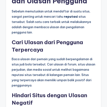
dan Ulasan Pengguna
Sebelum memutuskan untuk mendaftar di suatu situs,
sangat penting untuk mencari tahu
reputasi
situs
tersebut. Salah satu cara terbaik untuk melakukannya
adalah dengan membaca ulasan dan pengalaman
pengguna lain.
Cari Ulasan dari Pengguna
Terpercaya
Baca ulasan dari pemain yang sudah berpengalaman di
situs judi bola tersebut. Cari ulasan di forum, situs ulasan
perjudian, dan media sosial untuk melihat bagaimana
reputasi situs tersebut di kalangan pemain lain. Situs
yang terpercaya akan memiliki umpan balik positif dari
penggunanya.
Hindari Situs dengan Ulasan
Negatif