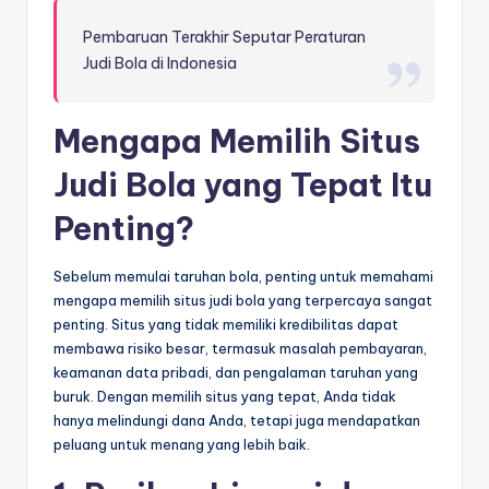
Pembaruan Terakhir Seputar Peraturan
Judi Bola di Indonesia
Mengapa Memilih Situs
Judi Bola yang Tepat Itu
Penting?
Sebelum memulai taruhan bola, penting untuk memahami
mengapa memilih situs judi bola yang terpercaya sangat
penting. Situs yang tidak memiliki kredibilitas dapat
membawa risiko besar, termasuk masalah pembayaran,
keamanan data pribadi, dan pengalaman taruhan yang
buruk. Dengan memilih situs yang tepat, Anda tidak
hanya melindungi dana Anda, tetapi juga mendapatkan
peluang untuk menang yang lebih baik.