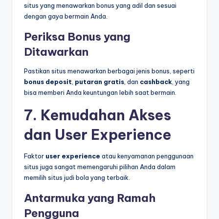
situs yang menawarkan bonus yang adil dan sesuai
dengan gaya bermain Anda.
Periksa Bonus yang
Ditawarkan
Pastikan situs menawarkan berbagai jenis bonus, seperti
bonus deposit
,
putaran gratis
, dan
cashback
, yang
bisa memberi Anda keuntungan lebih saat bermain.
7. Kemudahan Akses
dan User Experience
Faktor
user experience
atau kenyamanan penggunaan
situs juga sangat memengaruhi pilihan Anda dalam
memilih situs judi bola yang terbaik.
Antarmuka yang Ramah
Pengguna