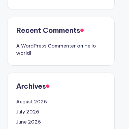
Recent Comments
A WordPress Commenter
on
Hello
world!
Archives
August 2026
July 2026
June 2026