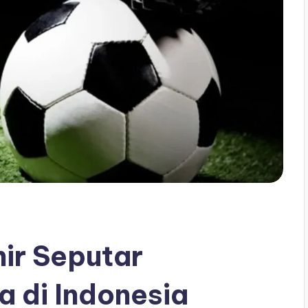
ir Seputar
a di Indonesia