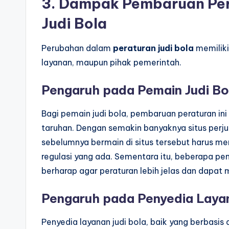
3. Dampak Pembaruan Pera
Judi Bola
Perubahan dalam
peraturan judi bola
memiliki
layanan, maupun pihak pemerintah.
Pengaruh pada Pemain Judi Bo
Bagi pemain judi bola, pembaruan peraturan i
taruhan. Dengan semakin banyaknya situs perju
sebelumnya bermain di situs tersebut harus me
regulasi yang ada. Sementara itu, beberapa pem
berharap agar peraturan lebih jelas dan dapat
Pengaruh pada Penyedia Layan
Penyedia layanan judi bola, baik yang berbasis 