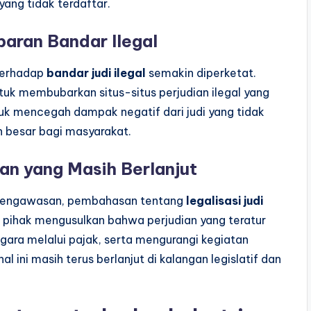
ang tidak terdaftar.
ran Bandar Ilegal
terhadap
bandar judi ilegal
semakin diperketat.
uk membubarkan situs-situs perjudian ilegal yang
tuk mencegah dampak negatif dari judi yang tidak
n besar bagi masyarakat.
an yang Masih Berlanjut
 pengawasan, pembahasan tentang
legalisasi judi
 pihak mengusulkan bahwa perjudian yang teratur
ra melalui pajak, serta mengurangi kegiatan
 ini masih terus berlanjut di kalangan legislatif dan