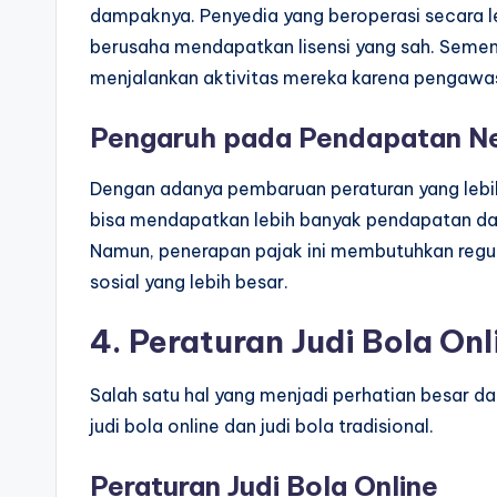
dampaknya. Penyedia yang beroperasi secara le
berusaha mendapatkan lisensi yang sah. Sementa
menjalankan aktivitas mereka karena pengawasan
Pengaruh pada Pendapatan N
Dengan adanya pembaruan peraturan yang lebih 
bisa mendapatkan lebih banyak pendapatan dari
Namun, penerapan pajak ini membutuhkan regul
sosial yang lebih besar.
4. Peraturan Judi Bola Onl
Salah satu hal yang menjadi perhatian besar 
judi bola online dan judi bola tradisional.
Peraturan Judi Bola Online