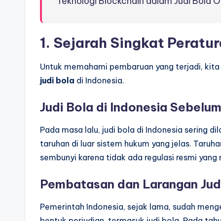
Teknologi Blockchain dalam Judi Bola O
1. Sejarah Singkat Peratur
Untuk memahami pembaruan yang terjadi, kita 
judi bola
di Indonesia.
Judi Bola di Indonesia Sebelu
Pada masa lalu, judi bola di Indonesia sering d
taruhan di luar sistem hukum yang jelas. Taru
sembunyi karena tidak ada regulasi resmi yang
Pembatasan dan Larangan Jud
Pemerintah Indonesia, sejak lama, sudah meng
bentuk perjudian, termasuk judi bola. Pada t