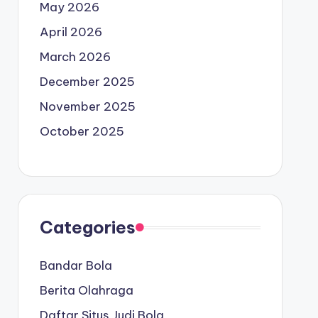
May 2026
April 2026
March 2026
December 2025
November 2025
October 2025
Categories
Bandar Bola
Berita Olahraga
Daftar Situs Judi Bola