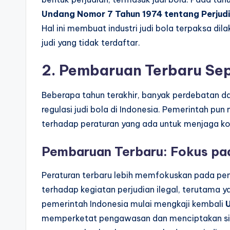
Undang Nomor 7 Tahun 1974 tentang Perjud
Hal ini membuat industri judi bola terpaksa dila
judi yang tidak terdaftar.
2. Pembaruan Terbaru Sep
Beberapa tahun terakhir, banyak perdebatan da
regulasi judi bola di Indonesia. Pemerintah p
terhadap peraturan yang ada untuk menjaga kontr
Pembaruan Terbaru: Fokus pa
Peraturan terbaru lebih memfokuskan pada pe
terhadap kegiatan perjudian ilegal, terutama y
pemerintah Indonesia mulai mengkaji kembali
memperketat pengawasan dan menciptakan sist