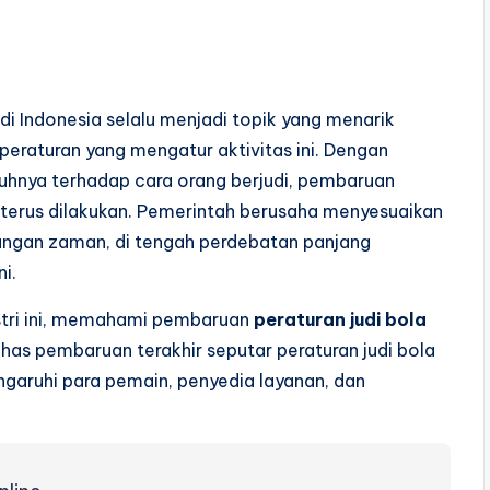
a di Indonesia selalu menjadi topik yang menarik
peraturan yang mengatur aktivitas ini. Dengan
hnya terhadap cara orang berjudi, pembaruan
 terus dilakukan. Pemerintah berusaha menyesuaikan
angan zaman, di tengah perdebatan panjang
ni.
stri ini, memahami pembaruan
peraturan judi bola
has pembaruan terakhir seputar peraturan judi bola
ngaruhi para pemain, penyedia layanan, dan