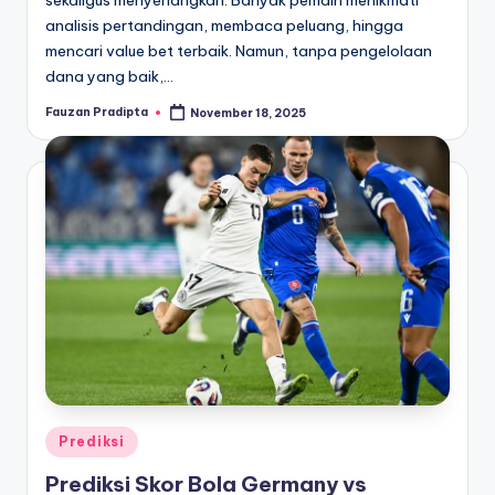
sekaligus menyenangkan. Banyak pemain menikmati
analisis pertandingan, membaca peluang, hingga
mencari value bet terbaik. Namun, tanpa pengelolaan
dana yang baik,…
Fauzan Pradipta
November 18, 2025
Posted
by
Posted
Prediksi
in
Prediksi Skor Bola Germany vs