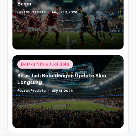
Besar
Fauzan Pradipta
August 3, 2026
Posted
by
Posted
Daftar Situs Judi Bola
in
Situs Judi Bola dengan Update Skor
Langsung
Fauzan Pradipta
July 31, 2026
Posted
by