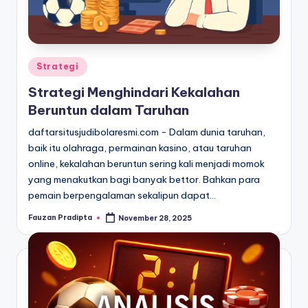
Posted
Strategi
in
Strategi Menghindari Kekalahan
Beruntun dalam Taruhan
daftarsitusjudibolaresmi.com - Dalam dunia taruhan,
baik itu olahraga, permainan kasino, atau taruhan
online, kekalahan beruntun sering kali menjadi momok
yang menakutkan bagi banyak bettor. Bahkan para
pemain berpengalaman sekalipun dapat…
Fauzan Pradipta
November 28, 2025
Posted
by