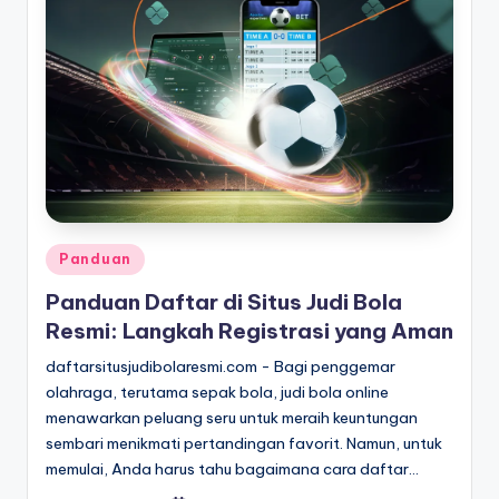
Posted
Panduan
in
Panduan Daftar di Situs Judi Bola
Resmi: Langkah Registrasi yang Aman
daftarsitusjudibolaresmi.com - Bagi penggemar
olahraga, terutama sepak bola, judi bola online
menawarkan peluang seru untuk meraih keuntungan
sembari menikmati pertandingan favorit. Namun, untuk
memulai, Anda harus tahu bagaimana cara daftar…