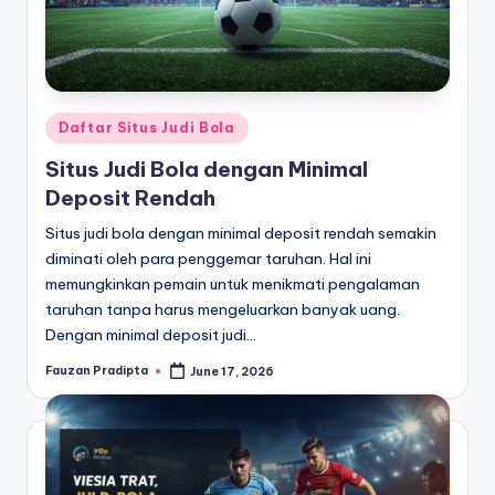
Posted
Daftar Situs Judi Bola
in
Situs Judi Bola dengan Minimal
Deposit Rendah
Situs judi bola dengan minimal deposit rendah semakin
diminati oleh para penggemar taruhan. Hal ini
memungkinkan pemain untuk menikmati pengalaman
taruhan tanpa harus mengeluarkan banyak uang.
Dengan minimal deposit judi…
Fauzan Pradipta
June 17, 2026
Posted
by